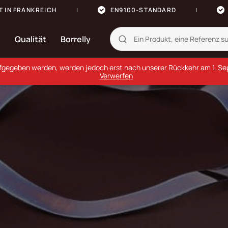
T IN FRANKREICH
EN9100-STANDARD
n
Qualität
Borrelly
ufgegeben werden, werden jedoch erst nach unserer Rückkehr am 1. Sept
Verwerfen