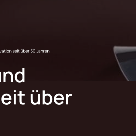
ation seit über 50 Jahren
und
eit über