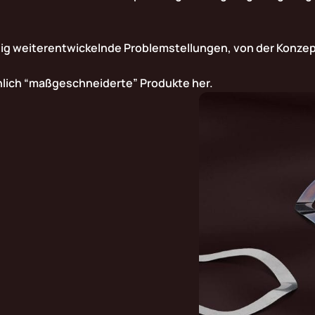
dig weiterentwickelnde Problemstellungen, von der Konzept
hlich “maßgeschneiderte” Produkte her.