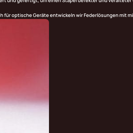
iert und gefertigt, um einen Stapel defekter und veraltete
ch für optische Geräte entwickeln wir Federlösungen mit m