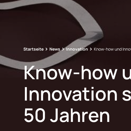
Startseite
News
Innovation
Know-how und Innov
Know-how 
Innovation s
50 Jahren