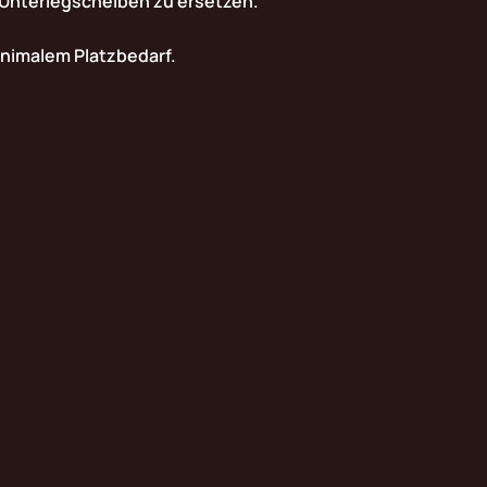
r Unterlegscheiben zu ersetzen.
inimalem Platzbedarf.