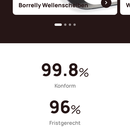
Borrelly Wellenscheiben
W
99.8
%
Konform
96
%
Fristgerecht