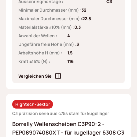
Aussenringmontage :
C3
Minimaler Durchmesser (mm) :
32
Maximaler Durchmesser (mm) :
22.8
Materialstärke ±10% (mm) :
0.3
Anzahl der Wellen :
4
Ungefähre freie Höhe (mm) :
3
Arbeitshöhe H (mm) :
1.5
Kraft ±15% (N) :
116
Vergleichen Sie
Hightech-Sektor
C3 präzision serie aus c75s stahl für kugellager
Borrelly Wellenscheiben C3P90-2 -
PEP089074080XT - für kugellager 6308 C3