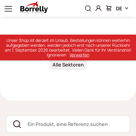
DE
Startseite
Produkte
Unser Shop ist derzeit im Urlaub. Bestellungen können weiterhin
aufgegeben werden, werden jedoch erst nach unserer Rückkehr
Produkte
am 1. September 2026 bearbeitet. Vielen Dank für Ihr Verständnis!
Ignorieren
Verwerfen
Alle Sektoren