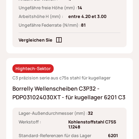
Ungefähre freie Höhe (mm) :
14
Arbeitshöhe H (mm) :
entre 4.20 et 3.00
Ungefähre Federrate (N/mm) :
81
Vergleichen Sie
Hightech-Sektor
C3 präzision serie aus c75s stahl für kugellager
Borrelly Wellenscheiben C3P32 -
PDP031024030XT - für kugellager 6201 C3
Lager-Außendurchmesser (mm) :
32
Werkstoff :
Kohlenstoffstahl C75S
1.1248
Standard-Referenzen für das Lager
6201