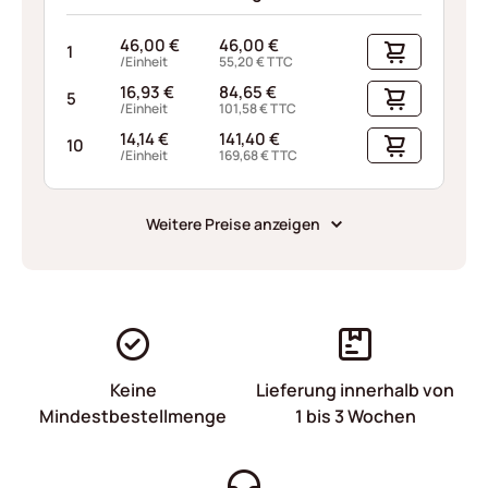
46,00
€
46,00
€
1
/Einheit
55,20
€
TTC
16,93
€
84,65
€
5
/Einheit
101,58
€
TTC
14,14
€
141,40
€
10
/Einheit
169,68
€
TTC
Weitere Preise anzeigen
Keine
Lieferung innerhalb von
Mindestbestellmenge
1 bis 3 Wochen