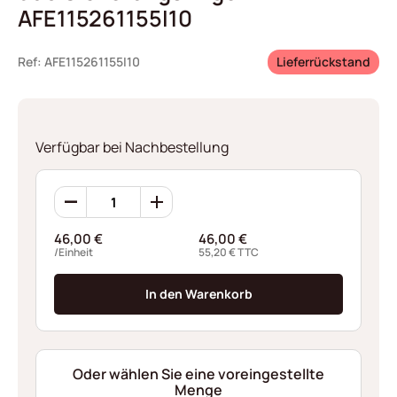
AFE115261155I10
Ref: AFE115261155I10
Lieferrückstand
Verfügbar bei Nachbestellung
360
Sicherungsringen
AFE115261155I10
46,00
€
46,00
€
Menge
/Einheit
55,20
€
TTC
In den Warenkorb
Oder wählen Sie eine voreingestellte
Menge