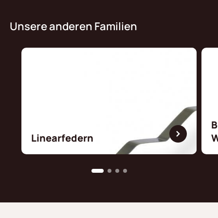
Unsere anderen Familien
B
Linearfedern
W