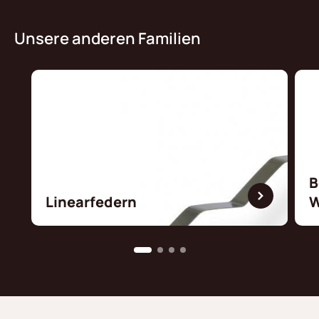
Unsere anderen Familien
B
Linearfedern
W