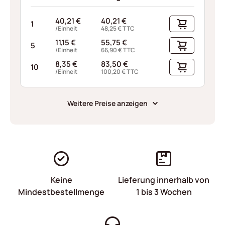
40,21
€
40,21
€
1
/Einheit
48,25
€
TTC
11,15
€
55,75
€
5
/Einheit
66,90
€
TTC
8,35
€
83,50
€
10
/Einheit
100,20
€
TTC
Weitere Preise anzeigen
Keine
Lieferung innerhalb von
Mindestbestellmenge
1 bis 3 Wochen