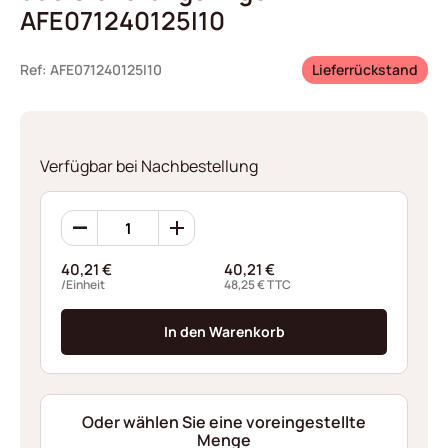
AFE071240125I10
Ref: AFE071240125I10
Lieferrückstand
Verfügbar bei Nachbestellung
360
Sicherungsringen
AFE071240125I10
40,21
€
40,21
€
Menge
/Einheit
48,25
€
TTC
In den Warenkorb
Oder wählen Sie eine voreingestellte
Menge