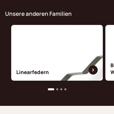
Unsere anderen Familien
B
Linearfedern
W