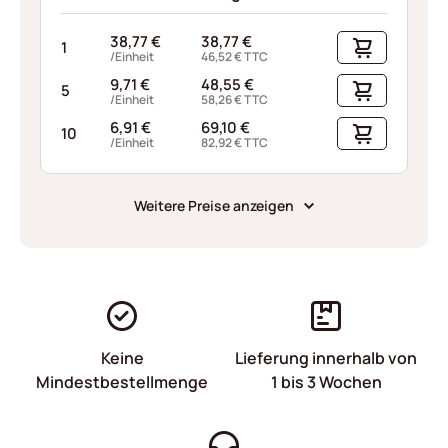
38,77
€
38,77
€
1
/Einheit
46,52
€
TTC
9,71
€
48,55
€
5
/Einheit
58,26
€
TTC
6,91
€
69,10
€
10
/Einheit
82,92
€
TTC
Weitere Preise anzeigen
Keine
Lieferung innerhalb von
Mindestbestellmenge
1 bis 3 Wochen