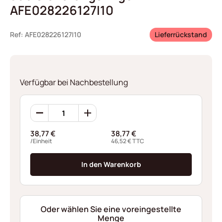
AFE028226127I10
Ref: AFE028226127I10
Lieferrückstand
Verfügbar bei Nachbestellung
360
Sicherungsringen
AFE028226127I10
38,77
€
38,77
€
Menge
/Einheit
46,52
€
TTC
In den Warenkorb
Oder wählen Sie eine voreingestellte
Menge