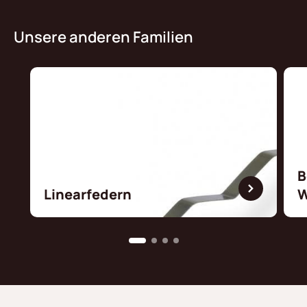
Unsere anderen Familien
B
Linearfedern
W