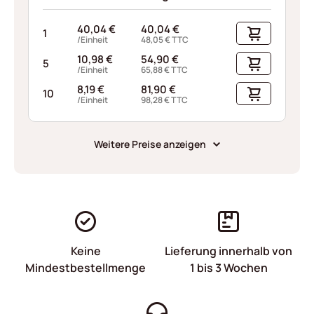
40,04
€
40,04
€
1
/Einheit
48,05
€
TTC
10,98
€
54,90
€
5
/Einheit
65,88
€
TTC
8,19
€
81,90
€
10
/Einheit
98,28
€
TTC
Weitere Preise anzeigen
Keine
Lieferung innerhalb von
Mindestbestellmenge
1 bis 3 Wochen