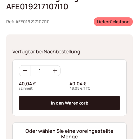
AFE019217107I10
Ref: AFE019217107I10
Lieferrückstand
Verfügbar bei Nachbestellung
360
Sicherungsringen
AFE019217107I10
40,04
€
40,04
€
Menge
/Einheit
48,05
€
TTC
In den Warenkorb
Oder wählen Sie eine voreingestellte
Menge