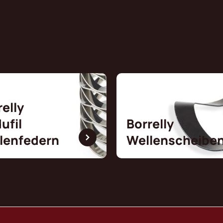
relly
ufil
Borrelly
lenfedern
Wellenscheibe