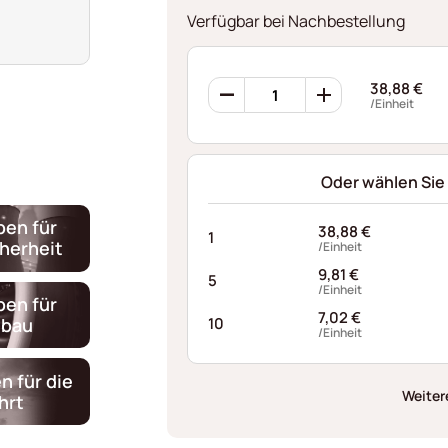
Verfügbar bei Nachbestellung
360
38,88
€
Sicherungsringen
/Einheit
AFI065237125I10
Menge
Oder wählen Sie
ben für
38,88
€
1
cherheit
/Einheit
9,81
€
5
/Einheit
ben für
7,02
€
gbau
10
/Einheit
n für die
Weiter
hrt