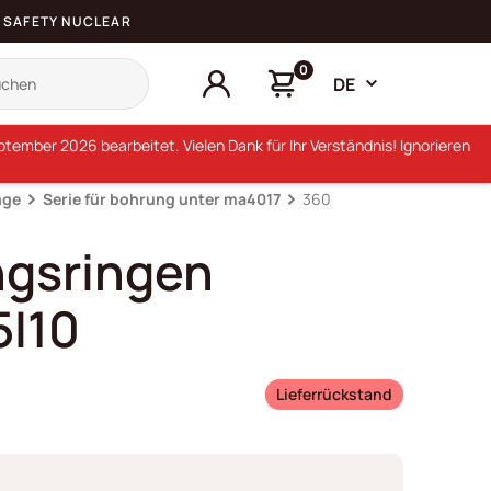
SAFETY NUCLEAR
0
DE
ember 2026 bearbeitet. Vielen Dank für Ihr Verständnis! Ignorieren
nge
Serie für bohrung unter ma4017
360
ngsringen
5I10
Lieferrückstand