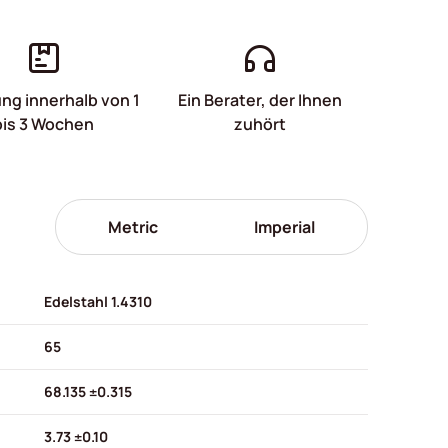
ung innerhalb von 1
Ein Berater, der Ihnen
bis 3 Wochen
zuhört
Metric
Imperial
Edelstahl 1.4310
65
68.135 ±0.315
3.73 ±0.10