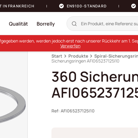
T IN FRANKREICH
EN9100-STANDARD
n
Qualität
Borrelly
ufgegeben werden, werden jedoch erst nach unserer Rückkehr am 1. Sept
Verwerfen
Start
Produkte
Spiral-Sicherungsri
Sicherungsringen AFI065237125I10
360 Sicheru
AFI06523712
Ref: AFI065237125I10