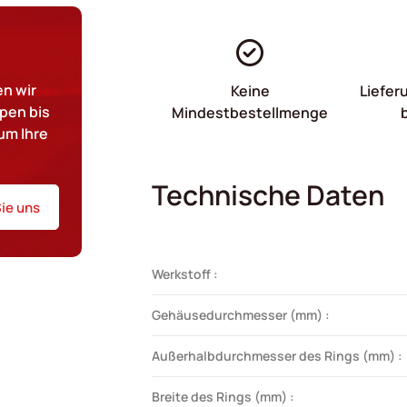
n wir
Keine
Liefer
pen bis
Mindestbestellmenge
um Ihre
Technische Daten
ie uns
Werkstoff :
Gehäusedurchmesser (mm) :
Außerhalbdurchmesser des Rings (mm) :
Breite des Rings (mm) :