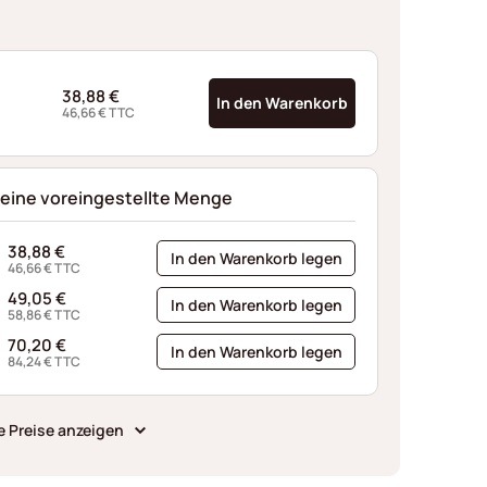
38,88
€
In den Warenkorb
46,66
€
TTC
 eine voreingestellte Menge
38,88
€
In den Warenkorb legen
46,66
€
TTC
49,05
€
In den Warenkorb legen
58,86
€
TTC
70,20
€
In den Warenkorb legen
84,24
€
TTC
e Preise anzeigen