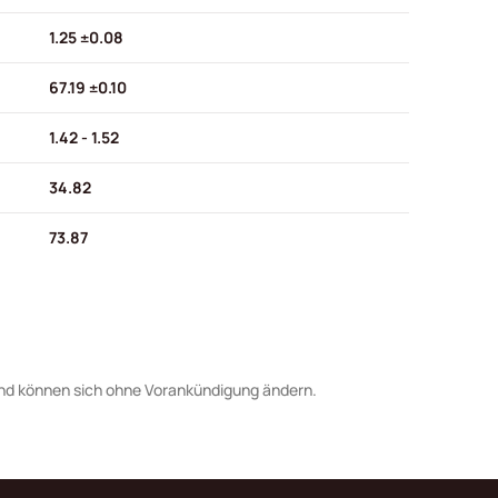
1.25 ±0.08
67.19 ±0.10
1.42 - 1.52
34.82
73.87
nd können sich ohne Vorankündigung ändern.