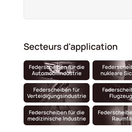
Secteurs d'application
Federscheiben für die
Federschei
Automobilindustrie
nukleare Si
Federscheiben für
Federschei
Verteidigungsindustrie
Flugzeu
Federscheiben für die
Federscheibe
medizinische Industrie
Raumfa