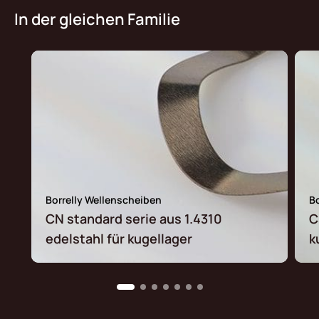
In der gleichen Familie
Borrelly Wellenscheiben
B
CN standard serie aus 1.4310
C
edelstahl für kugellager
k