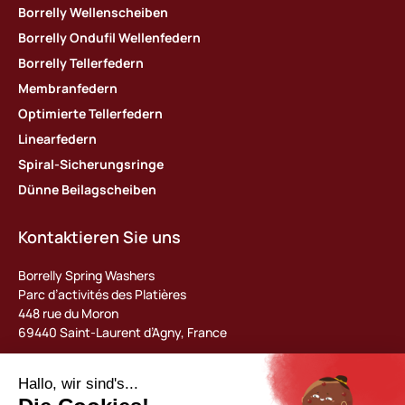
Borrelly Wellenscheiben
Borrelly Ondufil Wellenfedern
Borrelly Tellerfedern
Membranfedern
Optimierte Tellerfedern
Linearfedern
Spiral-Sicherungsringe
Dünne Beilagscheiben
Kontaktieren Sie uns
Borrelly Spring Washers
Parc d’activités des Platières
448 rue du Moron
69440 Saint-Laurent d’Agny, France
Tel : +33 (0) 478 483 130
contact@borrelly.com