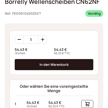
Borrelly Wellenscheiben CN62NF
Ref: PED061049025XT
Vorrätig
Borrelly
Wellenscheiben
CN62NF
54,43
€
54,43
€
Menge
/Einheit
65,32
€
TTC
In den Warenkorb
Oder wählen Sie eine voreingestellte
Menge
54,43
€
54,43
€
1
/Einheit
65,32
€
TTC