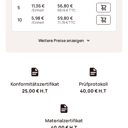
11,36
€
56,80
€
5
/Einheit
68,16
€
TTC
5,98
€
59,80
€
10
/Einheit
71,76
€
TTC
Weitere Preise anzeigen
Konformitätszertifikat
Prüfprotokoll
25,00
€
H.T
40,00
€
H.T
Materialzertifikat
40,00
€
H.T