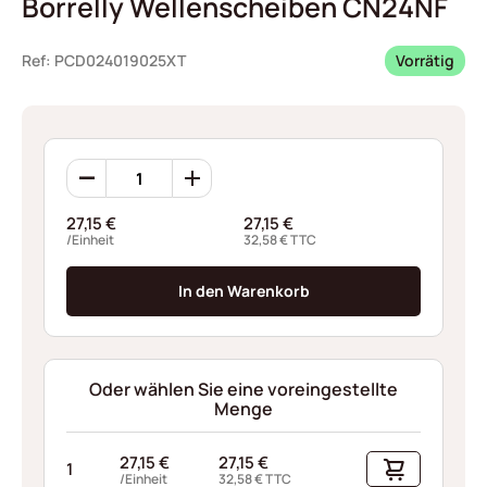
Borrelly Wellenscheiben CN24NF
Ref: PCD024019025XT
Vorrätig
Borrelly
Wellenscheiben
CN24NF
27,15
€
27,15
€
Menge
/Einheit
32,58
€
TTC
In den Warenkorb
Oder wählen Sie eine voreingestellte
Menge
27,15
€
27,15
€
1
/Einheit
32,58
€
TTC