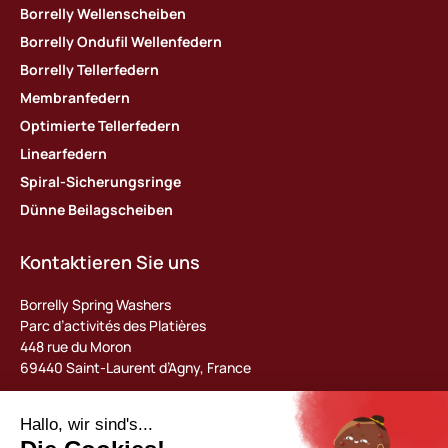
Borrelly Wellenscheiben
Borrelly Ondufil Wellenfedern
Borrelly Tellerfedern
Membranfedern
Optimierte Tellerfedern
Linearfedern
Spiral-Sicherungsringe
Dünne Beilagscheiben
Kontaktieren Sie uns
Borrelly Spring Washers
Parc d’activités des Platières
448 rue du Moron
69440 Saint-Laurent d’Agny, France
Tel : +33 (0) 478 483 130
contact@borrelly.com