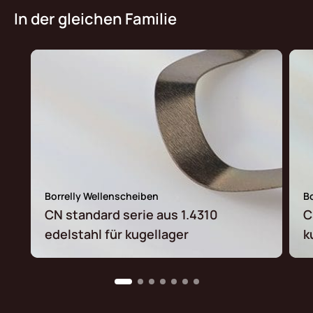
In der gleichen Familie
Borrelly Wellenscheiben
B
CN standard serie aus 1.4310
C
edelstahl für kugellager
k