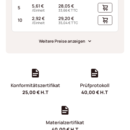
5,61
€
28,05
€
5
/Einheit
33,66
€
TTC
2,92
€
29,20
€
10
/Einheit
35,04
€
TTC
Weitere Preise anzeigen
Konformitätszertifikat
Prüfprotokoll
25,00
€
H.T
40,00
€
H.T
Materialzertifikat
40,00
€
H.T