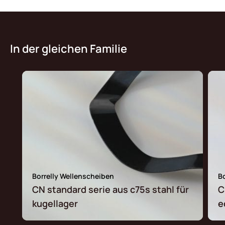
In der gleichen Familie
Borrelly Wellenscheiben
B
CN standard serie aus c75s stahl für
C
kugellager
e