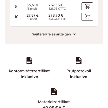
53,51
€
267,55
€
5
/Einheit
321,06
€
TTC
27,87
€
278,70
€
10
/Einheit
334,44
€
TTC
Weitere Preise anzeigen
Konformitätszertifikat
Prüfprotokoll
Inklusive
Inklusive
Materialzertifikat
40,00
€
H.T