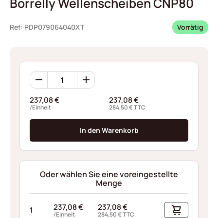
Borrelly Wellenscheiben CNP80
Ref: PDP079064040XT
Vorrätig
Borrelly
Wellenscheiben
CNP80
237,08
€
237,08
€
Menge
/Einheit
284,50
€
TTC
In den Warenkorb
Oder wählen Sie eine voreingestellte
Menge
237,08
€
237,08
€
1
/Einheit
284,50
€
TTC