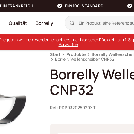
T IN FRANKREICH
EN9100-STANDARD
n
Qualität
Borrelly
ufgegeben werden, werden jedoch erst nach unserer Rückkehr am 1. Sept
Verwerfen
Start
Produkte
Borrelly Wellensche
Borrelly Wellenscheiben CNP32
Borrelly Wel
CNP32
Ref: PDP032025020XT