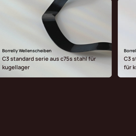
Borrelly Wellenscheiben
Borre
C3 standard serie aus c75s stahl für
C3 s
kugellager
für 