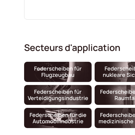
Secteurs d'application
Federscheiben für
Federschei
Flugzeugbau
nukleare Si
Federscheiben für
Federscheibe
Verteidigungsindustrie
Raumfa
Federscheiben für die
Federscheibe
Automobilindustrie
medizinische 