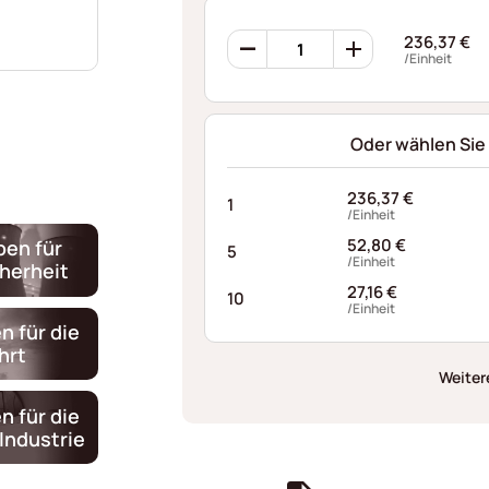
Borrelly
236,37
€
Wellenscheiben
/Einheit
CNP32
Menge
Oder wählen Sie
236,37
€
1
/Einheit
52,80
€
ben für
5
/Einheit
cherheit
27,16
€
10
/Einheit
n für die
hrt
Weiter
n für die
Industrie