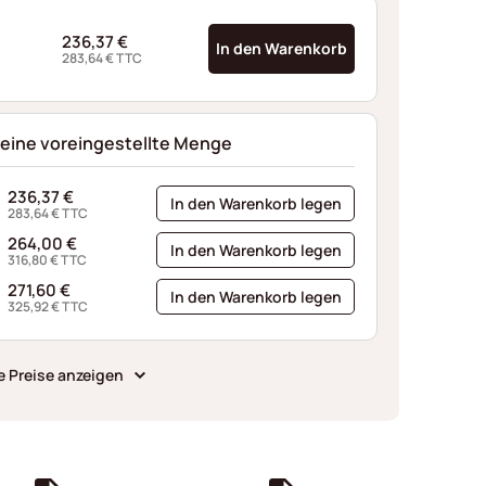
236,37
€
In den Warenkorb
283,64
€
TTC
 eine voreingestellte Menge
236,37
€
In den Warenkorb legen
283,64
€
TTC
264,00
€
In den Warenkorb legen
316,80
€
TTC
271,60
€
In den Warenkorb legen
325,92
€
TTC
e Preise anzeigen