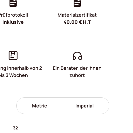
Prüfprotokoll
Materialzertifikat
Inklusive
40,00
€
H.T
ung innerhalb von 2
Ein Berater, der Ihnen
bis 3 Wochen
zuhört
Metric
Imperial
32