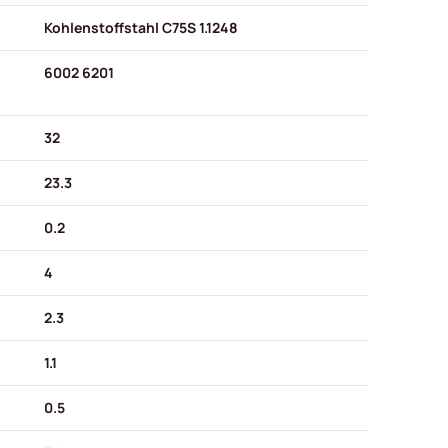
Kohlenstoffstahl C75S 1.1248
6002 6201
32
23.3
0.2
4
2.3
1.1
0.5