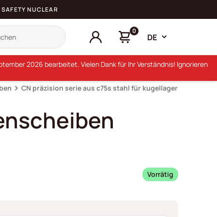
SAFETY NUCLEAR
0
DE
ember 2026 bearbeitet. Vielen Dank für Ihr Verständnis! Ignorieren
iben
CN präzision serie aus c75s stahl für kugellager
lenscheiben
Vorrätig