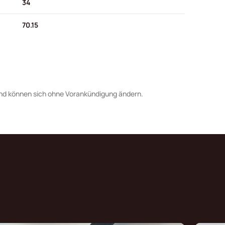
34
70.15
nd können sich ohne Vorankündigung ändern.