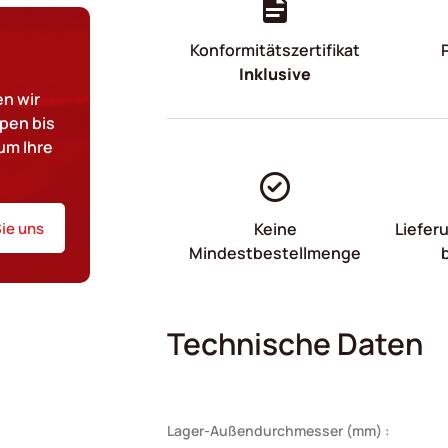
Konformitätszertifikat
Inklusive
n wir
pen bis
um Ihre
ie uns
Keine
Liefer
Mindestbestellmenge
Technische Daten
Lager-Außendurchmesser (mm) :