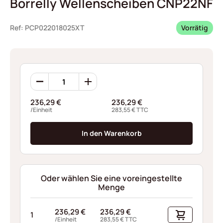
Borrelly Wellenscheiben CNP22NF
Ref: PCP022018025XT
Vorrätig
Borrelly
Wellenscheiben
CNP22NF
236,29
€
236,29
€
Menge
/Einheit
283,55
€
TTC
In den Warenkorb
Oder wählen Sie eine voreingestellte
Menge
236,29
€
236,29
€
1
/Einheit
283,55
€
TTC