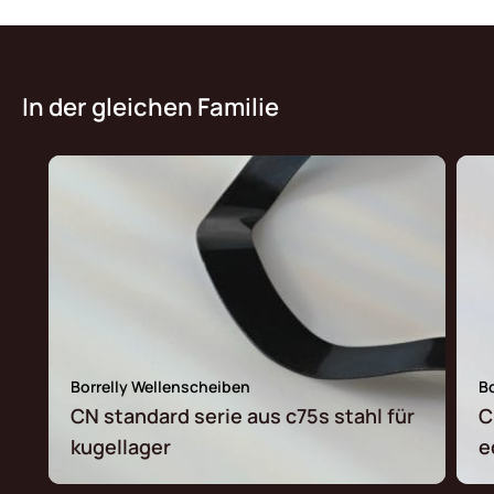
In der gleichen Familie
Borrelly Wellenscheiben
B
CN standard serie aus c75s stahl für
C
kugellager
e