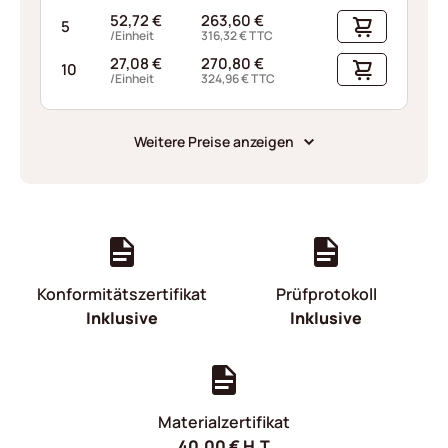
52,72
€
263,60
€
5
/Einheit
316,32
€
TTC
27,08
€
270,80
€
10
/Einheit
324,96
€
TTC
Weitere Preise anzeigen
Konformitätszertifikat
Prüfprotokoll
Inklusive
Inklusive
Materialzertifikat
40,00
€
H.T