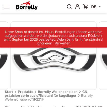
DE
Unser Shop ist derzeit im Urlaub. Bestellungen können weiterhin
aufgegeben werden, werden jedoch erst nach unserer Rückkehr
am 1. September 2026 bearbeitet. Vielen Dank für Ihr Verständnis!
Ignorieren
Verwerfen
Start
Produkte
Borrelly Wellenscheiben
CN
präzision serie aus c75s stahl für kugellager
Borrelly
Wellenscheiben CNP22NF