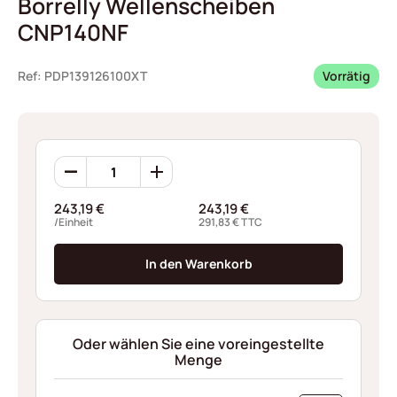
Borrelly Wellenscheiben
CNP140NF
Ref: PDP139126100XT
Vorrätig
Borrelly
Wellenscheiben
CNP140NF
243,19
€
243,19
€
Menge
/Einheit
291,83
€
TTC
In den Warenkorb
Oder wählen Sie eine voreingestellte
Menge