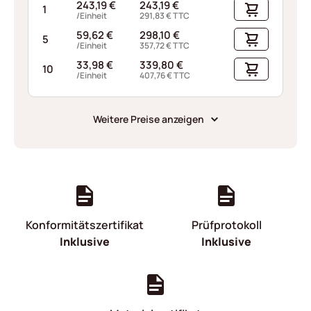
243,19
€
243,19
€
1
/Einheit
291,83
€
TTC
59,62
€
298,10
€
5
/Einheit
357,72
€
TTC
33,98
€
339,80
€
10
/Einheit
407,76
€
TTC
Weitere Preise anzeigen
Konformitätszertifikat
Prüfprotokoll
Inklusive
Inklusive