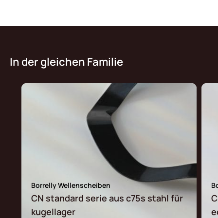
In der gleichen Familie
Borrelly Wellenscheiben
B
CN standard serie aus c75s stahl für
C
kugellager
e