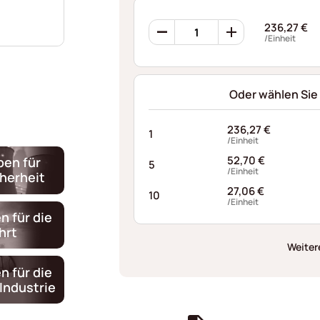
Borrelly
236,27
€
Wellenscheiben
/Einheit
CNP10
Menge
Oder wählen Sie
236,27
€
1
/Einheit
52,70
€
ben für
5
/Einheit
cherheit
27,06
€
10
/Einheit
n für die
hrt
Weiter
n für die
Industrie