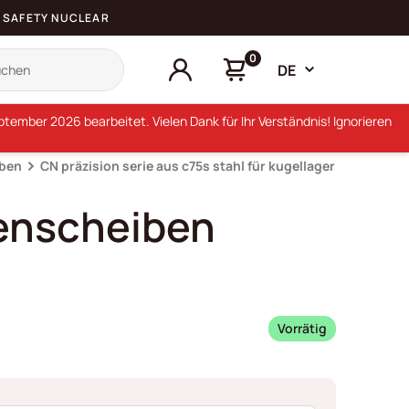
SAFETY NUCLEAR
0
DE
ember 2026 bearbeitet. Vielen Dank für Ihr Verständnis! Ignorieren
iben
CN präzision serie aus c75s stahl für kugellager
lenscheiben
Vorrätig