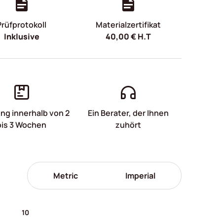
Prüfprotokoll
Materialzertifikat
Inklusive
40,00
€
H.T
ung innerhalb von 2
Ein Berater, der Ihnen
bis 3 Wochen
zuhört
Metric
Imperial
10