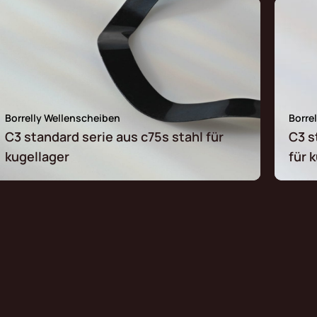
Borrelly Wellenscheiben
Borre
C3 standard serie aus c75s stahl für
C3 s
kugellager
für 