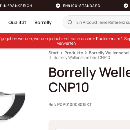
T IN FRANKREICH
EN9100-STANDARD
n
Qualität
Borrelly
ufgegeben werden, werden jedoch erst nach unserer Rückkehr am 1. Sept
Verwerfen
Start
Produkte
Borrelly Wellensche
Borrelly Wellenscheiben CNP10
Borrelly Wel
CNP10
Ref: PDP010008015XT