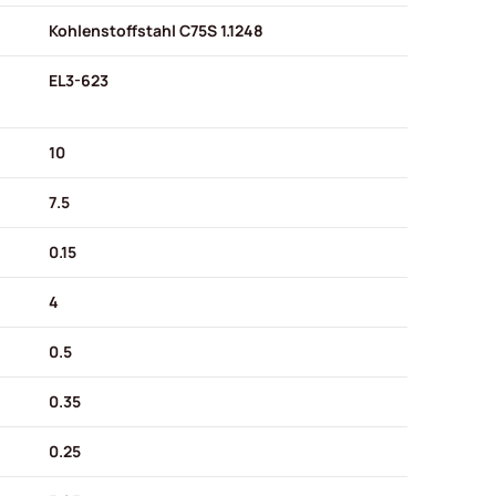
Kohlenstoffstahl C75S 1.1248
EL3-623
10
7.5
0.15
4
0.5
0.35
0.25