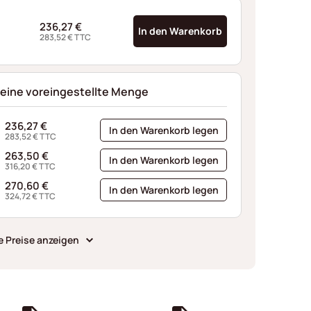
236,27
€
In den Warenkorb
283,52
€
TTC
 eine voreingestellte Menge
236,27
€
In den Warenkorb legen
283,52
€
TTC
263,50
€
In den Warenkorb legen
316,20
€
TTC
270,60
€
In den Warenkorb legen
324,72
€
TTC
e Preise anzeigen