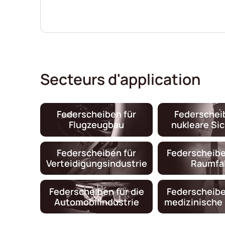
Secteurs d'application
Federscheiben für
Federschei
Flugzeugbau
nukleare Si
Federscheiben für
Federscheibe
Verteidigungsindustrie
Raumfa
Federscheiben für die
Federscheibe
Automobilindustrie
medizinische 