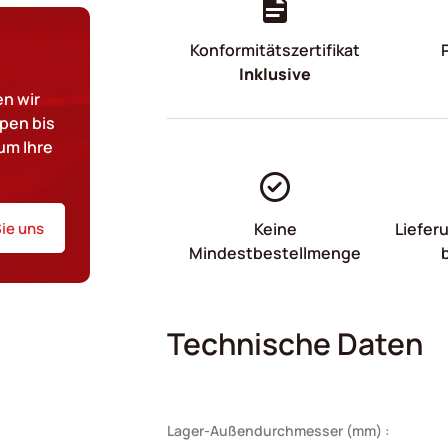
Konformitätszertifikat
Inklusive
n wir
pen bis
um Ihre
ie uns
Keine
Liefer
Mindestbestellmenge
Technische Daten
Lager-Außendurchmesser (mm) :