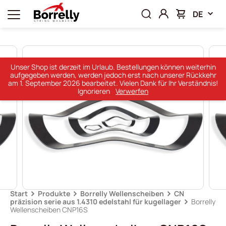
DE
Unser Shop ist derzeit im Urlaub. Bestellungen können weiterhin
aufgegeben werden, werden jedoch erst nach unserer Rückkehr
am 1. September 2026 bearbeitet. Vielen Dank für Ihr Verständnis!
Ignorieren
Verwerfen
Start
Produkte
Borrelly Wellenscheiben
CN
präzision serie aus 1.4310 edelstahl für kugellager
Borrelly
Wellenscheiben CNP16S