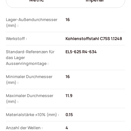
Lager-Außendurchmesser
16
(mm) :
Werkstoff :
Kohlenstoffstahl C75S 1.1248
Standard-Referenzen für
EL5-625 R4-634
das Lager
Aussenringmontage :
Minimaler Durchmesser
16
(mm) :
Maximaler Durchmesser
11.9
(mm) :
Materialstärke ±10% (mm) :
0.15
Anzahl der Wellen :
4