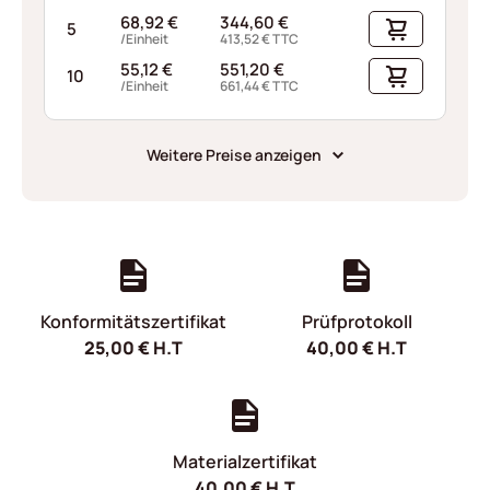
68,92
€
344,60
€
5
/Einheit
413,52
€
TTC
55,12
€
551,20
€
10
/Einheit
661,44
€
TTC
Weitere Preise anzeigen
Konformitätszertifikat
Prüfprotokoll
25,00
€
H.T
40,00
€
H.T
Materialzertifikat
40,00
€
H.T