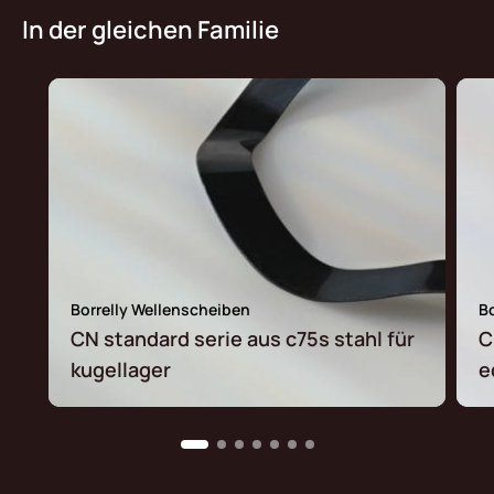
In der gleichen Familie
Borrelly Wellenscheiben
B
CN standard serie aus c75s stahl für
C
kugellager
e