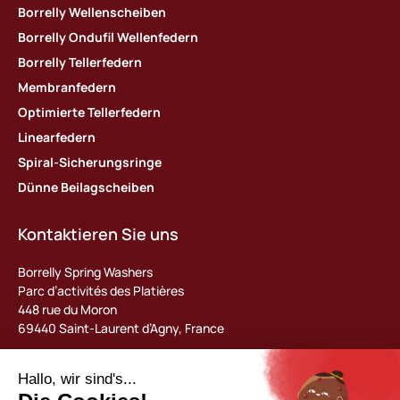
Borrelly Wellenscheiben
Borrelly Ondufil Wellenfedern
Borrelly Tellerfedern
Membranfedern
Optimierte Tellerfedern
Linearfedern
Spiral-Sicherungsringe
Dünne Beilagscheiben
Kontaktieren Sie uns
Borrelly Spring Washers
Parc d’activités des Platières
448 rue du Moron
69440 Saint-Laurent d’Agny, France
Tel : +33 (0) 478 483 130
contact@borrelly.com