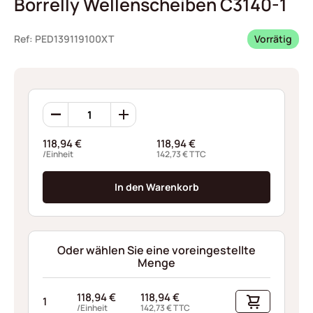
Borrelly Wellenscheiben C3140-1
Ref: PED139119100XT
Vorrätig
Borrelly
Wellenscheiben
C3140-
118,94
€
118,94
€
1
/Einheit
142,73
€
TTC
Menge
In den Warenkorb
Oder wählen Sie eine voreingestellte
Menge
118,94
€
118,94
€
1
/Einheit
142,73
€
TTC