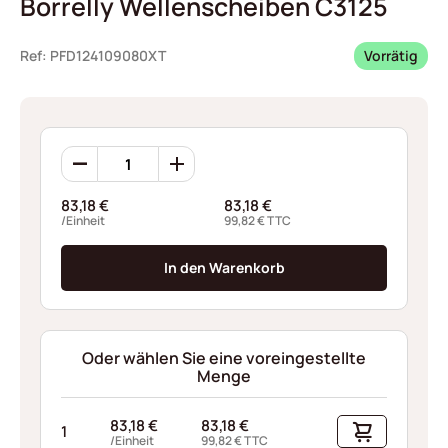
Borrelly Wellenscheiben C3125
Ref: PFD124109080XT
Vorrätig
Borrelly
Wellenscheiben
C3125
83,18
€
83,18
€
Menge
/Einheit
99,82
€
TTC
In den Warenkorb
Oder wählen Sie eine voreingestellte
Menge
83,18
€
83,18
€
1
/Einheit
99,82
€
TTC