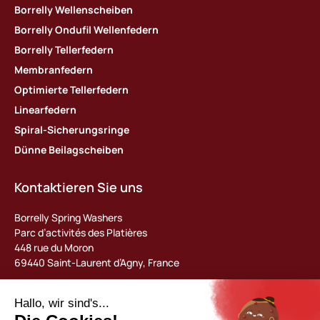
Borrelly Wellenscheiben
Borrelly Ondufil Wellenfedern
Borrelly Tellerfedern
Membranfedern
Optimierte Tellerfedern
Linearfedern
Spiral-Sicherungsringe
Dünne Beilagscheiben
Kontaktieren Sie uns
Borrelly Spring Washers
Parc d’activités des Platières
448 rue du Moron
69440 Saint-Laurent d’Agny, France
Tel : +33 (0) 478 483 130
contact@borrelly.com