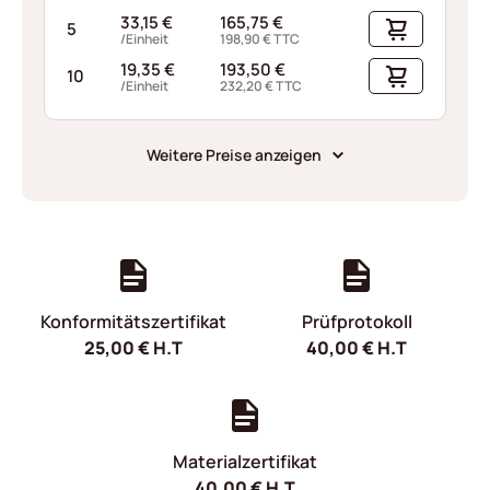
33,15
€
165,75
€
5
/Einheit
198,90
€
TTC
19,35
€
193,50
€
10
/Einheit
232,20
€
TTC
Weitere Preise anzeigen
Konformitätszertifikat
Prüfprotokoll
25,00
€
H.T
40,00
€
H.T
Materialzertifikat
40,00
€
H.T