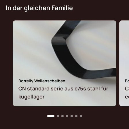
In der gleichen Familie
Borrelly Wellenscheiben
B
CN standard serie aus c75s stahl für
C
kugellager
e