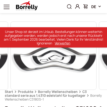
DE
Unser Shop ist derzeit im Urlaub. Bestellungen können weiterhin
aufgegeben werden, werden jedoch erst nach unserer Rückkehr
am 1. September 2026 bearbeitet. Vielen Dank für Ihr Verständnis!
Ignorieren
Verwerfen
Start
Produkte
Borrelly Wellenscheiben
C3
standard serie aus 1.4310 edelstahl für kugellager
Borrelly
Wellenscheiben C3180S-1