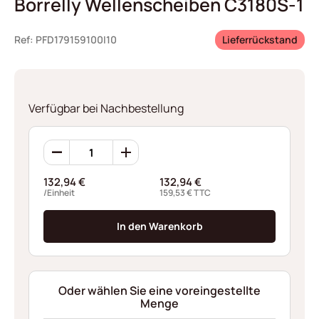
Borrelly Wellenscheiben C3180S-1
Ref: PFD179159100I10
Lieferrückstand
Verfügbar bei Nachbestellung
Borrelly
Wellenscheiben
C3180S-
132,94
€
132,94
€
1
/Einheit
159,53
€
TTC
Menge
In den Warenkorb
Oder wählen Sie eine voreingestellte
Menge