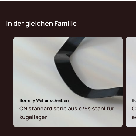
In der gleichen Familie
Borrelly Wellenscheiben
B
CN standard serie aus c75s stahl für
C
kugellager
e