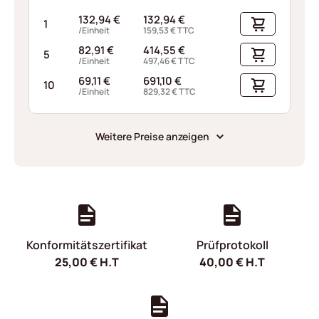
132,94
€
132,94
€
1
/Einheit
159,53
€
TTC
82,91
€
414,55
€
5
/Einheit
497,46
€
TTC
69,11
€
691,10
€
10
/Einheit
829,32
€
TTC
Weitere Preise anzeigen
Konformitätszertifikat
Prüfprotokoll
25,00
€
H.T
40,00
€
H.T