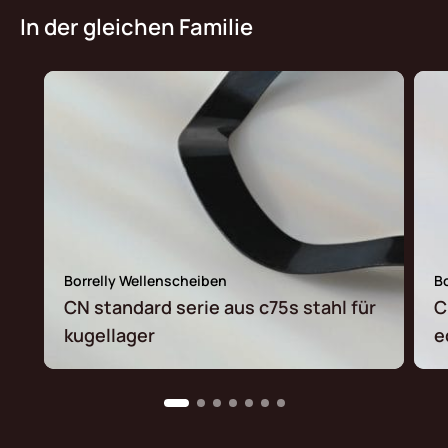
In der gleichen Familie
Borrelly Wellenscheiben
B
CN standard serie aus c75s stahl für
C
kugellager
e