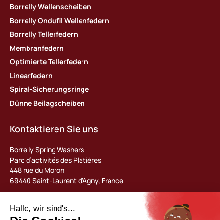
Borrelly Wellenscheiben
Borrelly Ondufil Wellenfedern
Borrelly Tellerfedern
Membranfedern
Optimierte Tellerfedern
Linearfedern
Spiral-Sicherungsringe
Dünne Beilagscheiben
Kontaktieren Sie uns
Borrelly Spring Washers
Parc d’activités des Platières
448 rue du Moron
69440 Saint-Laurent d’Agny, France
Tel : +33 (0) 478 483 130
contact@borrelly.com