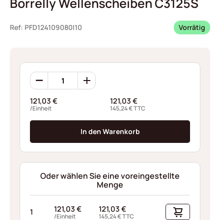
Borrelly Wellenscheiben C3125S
Ref: PFD124109080I10
Vorrätig
Borrelly
Wellenscheiben
C3125S
121,03
€
121,03
€
Menge
/Einheit
145,24
€
TTC
In den Warenkorb
Oder wählen Sie eine voreingestellte
Menge
121,03
€
121,03
€
1
/Einheit
145,24
€
TTC