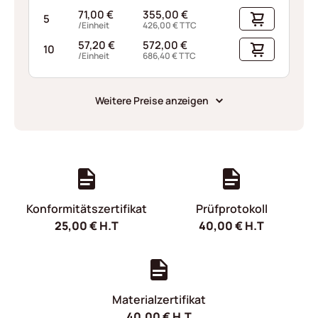
71,00
€
355,00
€
5
/Einheit
426,00
€
TTC
57,20
€
572,00
€
10
/Einheit
686,40
€
TTC
Weitere Preise anzeigen
Konformitätszertifikat
Prüfprotokoll
25,00
€
H.T
40,00
€
H.T
Materialzertifikat
40,00
€
H.T