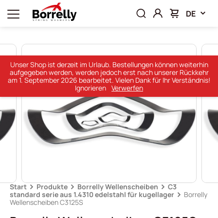
DE
Unser Shop ist derzeit im Urlaub. Bestellungen können weiterhin
aufgegeben werden, werden jedoch erst nach unserer Rückkehr
am 1. September 2026 bearbeitet. Vielen Dank für Ihr Verständnis!
Ignorieren
Verwerfen
Start
Produkte
Borrelly Wellenscheiben
C3
standard serie aus 1.4310 edelstahl für kugellager
Borrelly
Wellenscheiben C3125S