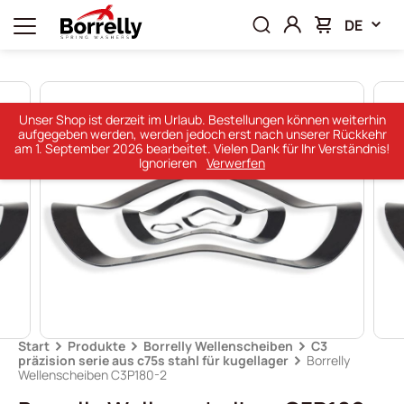
DE
Unser Shop ist derzeit im Urlaub. Bestellungen können weiterhin
aufgegeben werden, werden jedoch erst nach unserer Rückkehr
am 1. September 2026 bearbeitet. Vielen Dank für Ihr Verständnis!
Ignorieren
Verwerfen
Start
Produkte
Borrelly Wellenscheiben
C3
präzision serie aus c75s stahl für kugellager
Borrelly
Wellenscheiben C3P180-2