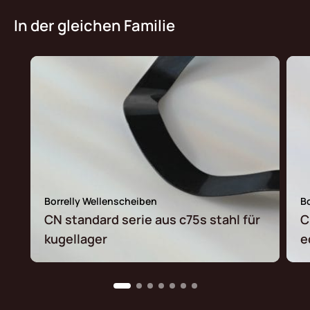
In der gleichen Familie
Borrelly Wellenscheiben
B
CN standard serie aus c75s stahl für
C
kugellager
e