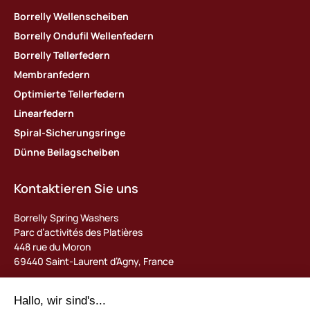
Borrelly Wellenscheiben
Borrelly Ondufil Wellenfedern
Borrelly Tellerfedern
Membranfedern
Optimierte Tellerfedern
Linearfedern
Spiral-Sicherungsringe
Dünne Beilagscheiben
Kontaktieren Sie uns
Borrelly Spring Washers
Parc d’activités des Platières
448 rue du Moron
69440 Saint-Laurent d’Agny, France
Tel : +33 (0) 478 483 130
contact@borrelly.com