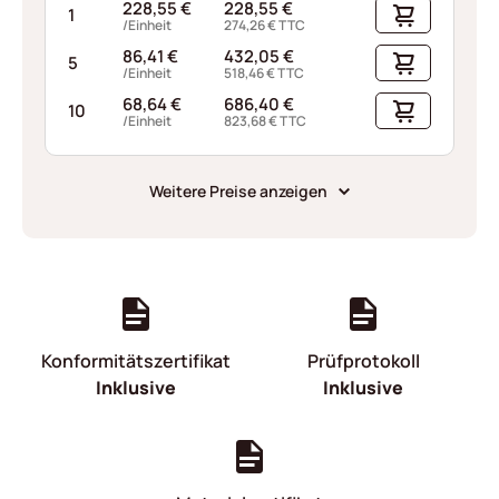
228,55
€
228,55
€
1
/Einheit
274,26
€
TTC
86,41
€
432,05
€
5
/Einheit
518,46
€
TTC
68,64
€
686,40
€
10
/Einheit
823,68
€
TTC
Weitere Preise anzeigen
Konformitätszertifikat
Prüfprotokoll
Inklusive
Inklusive