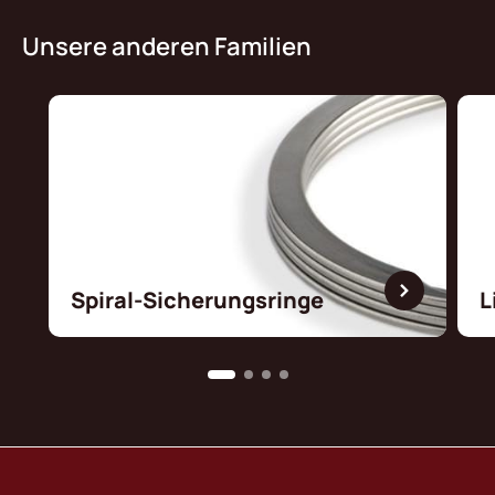
Unsere anderen Familien
Spiral-Sicherungsringe
L