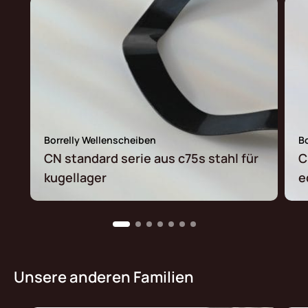
Borrelly Wellenscheiben
B
CN standard serie aus c75s stahl für
C
kugellager
e
Unsere anderen Familien