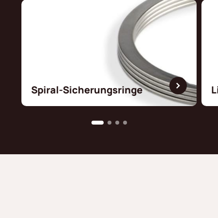
Spiral-Sicherungsringe
L