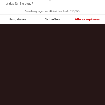
Membranfedern
Optimierte Tellerfedern
Linearfedern
Spiral-Sicherungsringe
Dünne Beilagscheiben
Produkte anzeigen
0
Produkt in der Vergleichsliste
Kontaktieren Sie uns
Borrelly Spring Washers
Parc d’activités des Platières
448 rue du Moron
69440 Saint-Laurent d’Agny, France
Tel : +33 (0) 478 483 130
contact@borrelly.com
©2026 Borrelly
Impressum