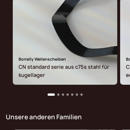
Borrelly Wellenscheiben
B
CN standard serie aus c75s stahl für
C
kugellager
e
Unsere anderen Familien