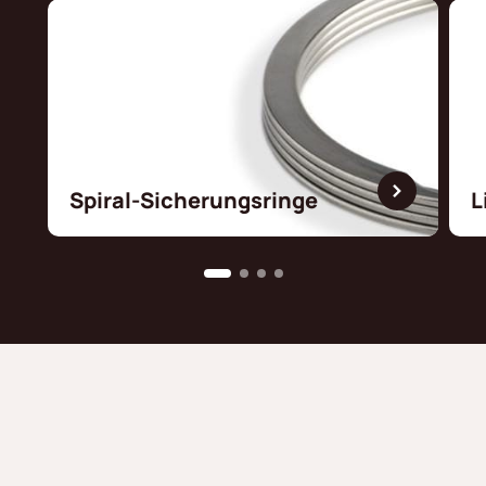
Spiral-Sicherungsringe
L