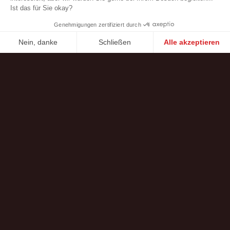
Membranfedern
Optimierte Tellerfedern
Linearfedern
Spiral-Sicherungsringe
Dünne Beilagscheiben
Produkte anzeigen
0
Produkt in der Vergleichsliste
Kontaktieren Sie uns
Borrelly Spring Washers
Parc d’activités des Platières
448 rue du Moron
69440 Saint-Laurent d’Agny, France
Tel : +33 (0) 478 483 130
contact@borrelly.com
©2026 Borrelly
Impressum