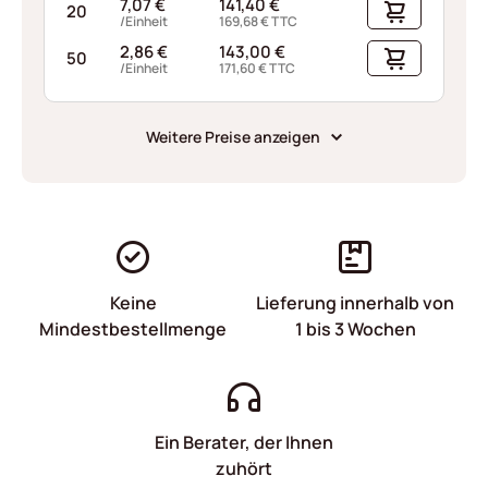
7,07
€
141,40
€
20
/Einheit
169,68
€
TTC
2,86
€
143,00
€
50
/Einheit
171,60
€
TTC
Weitere Preise anzeigen
Keine
Lieferung innerhalb von
Mindestbestellmenge
1 bis 3 Wochen
Ein Berater, der Ihnen
zuhört