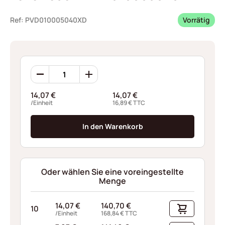
Ref: PVD010005040XD
Vorrätig
Tellerfedern
PVD010005040XD
Menge
14,07
€
14,07
€
/Einheit
16,89
€
TTC
In den Warenkorb
Oder wählen Sie eine voreingestellte
Menge
14,07
€
140,70
€
10
/Einheit
168,84
€
TTC