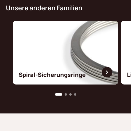
Unsere anderen Familien
Spiral-Sicherungsringe
L