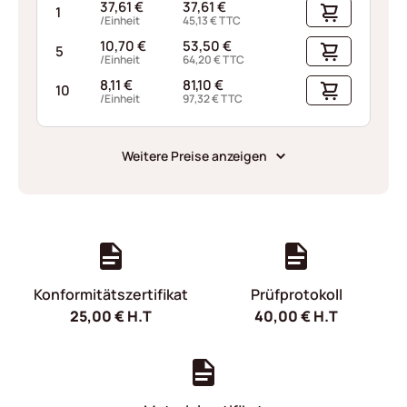
37,61
€
37,61
€
1
/Einheit
45,13
€
TTC
10,70
€
53,50
€
5
/Einheit
64,20
€
TTC
8,11
€
81,10
€
10
/Einheit
97,32
€
TTC
Weitere Preise anzeigen
Konformitätszertifikat
Prüfprotokoll
25,00
€
H.T
40,00
€
H.T