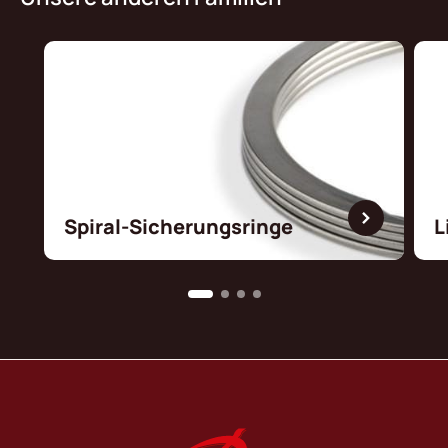
Spiral-Sicherungsringe
L