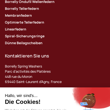
Borrelly Ondufil Wellenfedern
Borrelly Tellerfedern
Membranfedern
Optimierte Tellerfedern
Linearfedern
Spiral-Sicherungsringe
Dünne Beilagscheiben
Kontaktieren Sie uns
Borrelly Spring Washers
Parc d’activités des Platières
448 rue du Moron
69440 Saint-Laurent d’Agny, France
Tel : +33 (0) 478 483 130
contact@borrelly.com