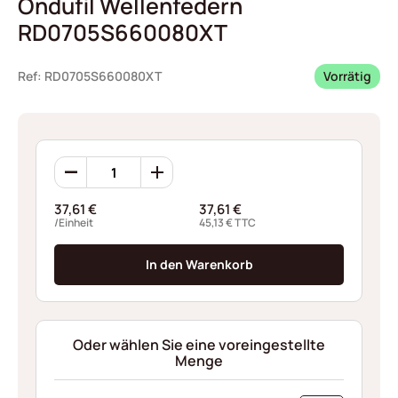
Ondufil Wellenfedern
RD0705S660080XT
Ref: RD0705S660080XT
Vorrätig
Ondufil
Wellenfedern
RD0705S660080XT
37,61
€
37,61
€
Menge
/Einheit
45,13
€
TTC
In den Warenkorb
Oder wählen Sie eine voreingestellte
Menge