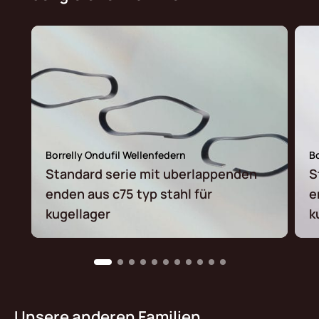
Borrelly Ondufil Wellenfedern
Bo
Standard serie mit uberlappenden
S
enden aus c75 typ stahl für
e
kugellager
k
Unsere anderen Familien