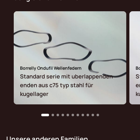
Borrelly Ondufil Wellenfedern
Bo
Standard serie mit uberlappenden
S
enden aus c75 typ stahl für
e
kugellager
k
Unsere anderen Familien