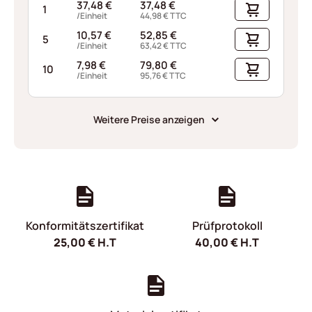
37,48
€
37,48
€
1
/Einheit
44,98
€
TTC
10,57
€
52,85
€
5
/Einheit
63,42
€
TTC
7,98
€
79,80
€
10
/Einheit
95,76
€
TTC
Weitere Preise anzeigen
Konformitätszertifikat
Prüfprotokoll
25,00
€
H.T
40,00
€
H.T