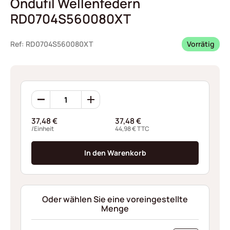
Ondufil Wellenfedern
RD0704S560080XT
Ref: RD0704S560080XT
Vorrätig
Ondufil
Wellenfedern
RD0704S560080XT
37,48
€
37,48
€
Menge
/Einheit
44,98
€
TTC
In den Warenkorb
Oder wählen Sie eine voreingestellte
Menge