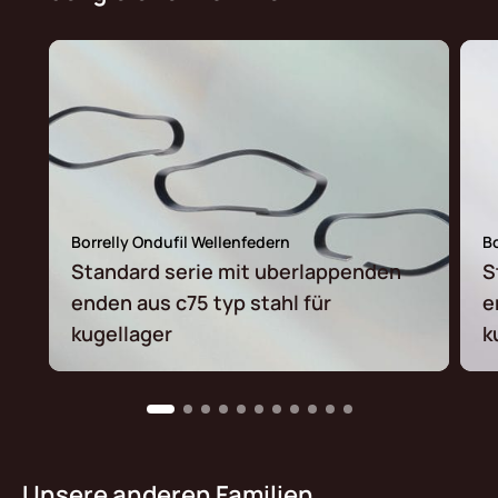
Borrelly Ondufil Wellenfedern
Bo
Standard serie mit uberlappenden
S
enden aus c75 typ stahl für
e
kugellager
k
Unsere anderen Familien