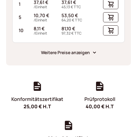
37,61
€
37,61
€
1
/Einheit
45,13
€
TTC
10,70
€
53,50
€
5
/Einheit
64,20
€
TTC
8,11
€
81,10
€
10
/Einheit
97,32
€
TTC
Weitere Preise anzeigen
Konformitätszertifikat
Prüfprotokoll
25,00
€
H.T
40,00
€
H.T