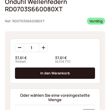
Ondufil Wellenfedern
RD0703S660080XT
Ref: RD0703S660080XT
Vorrätig
Ondufil
Wellenfedern
RD0703S660080XT
37,61
€
37,61
€
Menge
/Einheit
45,13
€
TTC
In den Warenkorb
Oder wählen Sie eine voreingestellte
Menge