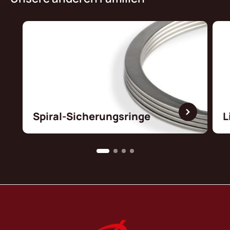
Spiral-Sicherungsringe
L