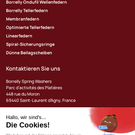
Borrelly Ondufil Wellenfedern
Borrelly Tellerfedern
Membranfedern
Optimierte Tellerfedern
Linearfedern
Spiral-Sicherungsringe
Dünne Beilagscheiben
Kontaktieren Sie uns
Borrelly Spring Washers
Parc d’activités des Platières
448 rue du Moron
69440 Saint-Laurent d’Agny, France
Tel : +33 (0) 478 483 130
contact@borrelly.com