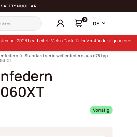
SAFETY NUCLEAR
0
DE
ember 2026 bearbeitet. Vielen Dank für Ihr Verständnis! Ignorieren
lenfedern
Standard serie wellenfedern aus c75 typ
0060XT
enfedern
0060XT
Vorrätig