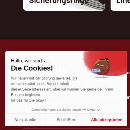
Sicherungsringe
Lin
Borrelly
Unser Qualitätse
Wer sind wir?
Our katalog
Kontaktieren sie u
Deutsch (DE)