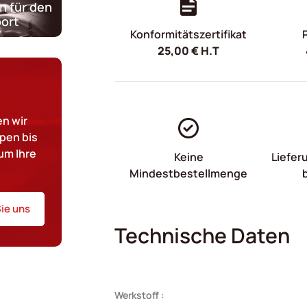
n für den
ort
Konformitätszertifikat
25,00
€
H.T
n wir
pen bis
um Ihre
Keine
Liefer
Mindestbestellmenge
ie uns
Technische Daten
Werkstoff :