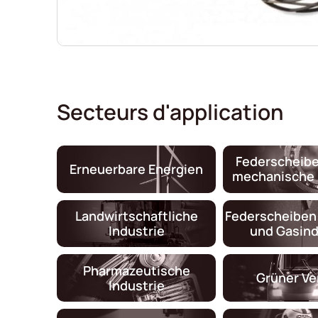
Secteurs d'application
Federscheibe
Erneuerbare Energien
mechanische 
Landwirtschaftliche
Federscheiben 
Industrie
und Gasind
Pharmazeutische
Grüner Ve
Industrie