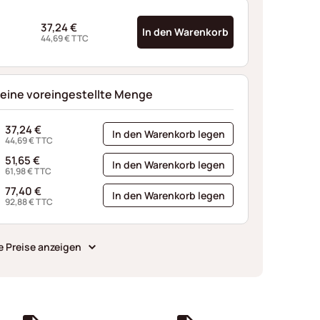
37,24
€
In den Warenkorb
44,69
€
TTC
 eine voreingestellte Menge
37,24
€
In den Warenkorb legen
44,69
€
TTC
51,65
€
In den Warenkorb legen
61,98
€
TTC
77,40
€
In den Warenkorb legen
92,88
€
TTC
e Preise anzeigen