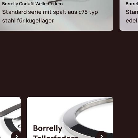
Borrelly Ondufil Wellenfedern
Borre
Standard serie mit spalt aus c75 typ
Stan
stahl für kugellager
edel
Borrelly