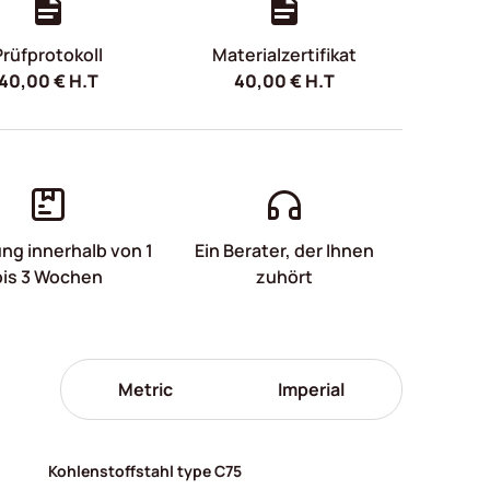
Prüfprotokoll
Materialzertifikat
40,00
€
H.T
40,00
€
H.T
ung innerhalb von 1
Ein Berater, der Ihnen
bis 3 Wochen
zuhört
Metric
Imperial
Kohlenstoffstahl type C75