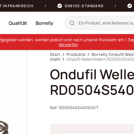
T IN FRANKREICH
EN9100-STANDARD
n
Qualität
Borrelly
ufgegeben werden, werden jedoch erst nach unserer Rückkehr am 1. Sept
Verwerfen
Start
Produkte
Borrelly Ondufil Wel
stahl
Ondufil Wellenfedern RD0504S54
Ondufil Well
RD0504S54
Ref: RD0504S540060XT