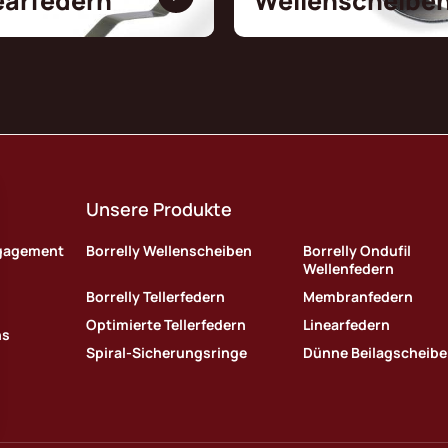
earfedern
Wellenscheibe
Unsere Produkte
ngagement
Borrelly Wellenscheiben
Borrelly Ondufil
Wellenfedern
Borrelly Tellerfedern
Membranfedern
Optimierte Tellerfedern
Linearfedern
ns
Spiral-Sicherungsringe
Dünne Beilagscheib