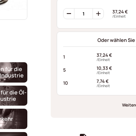
Ondufil
37,24
€
Wellenfedern
/Einheit
RD0504S540060XT
Menge
Oder wählen Sie
37,24
€
1
/Einheit
10,33
€
n für die
5
/Einheit
Industrie
7,74
€
10
/Einheit
für die Öl-
ustrie
Weiter
rkehr