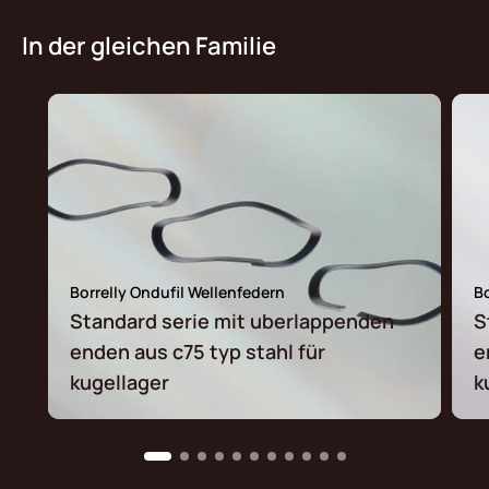
In der gleichen Familie
Borrelly Ondufil Wellenfedern
Bo
Standard serie mit uberlappenden
S
enden aus c75 typ stahl für
e
kugellager
k