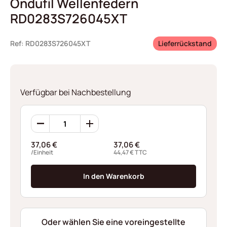
Ondufil Wellenfedern
RD0283S726045XT
Ref: RD0283S726045XT
Lieferrückstand
Verfügbar bei Nachbestellung
Ondufil
Wellenfedern
RD0283S726045XT
37,06
€
37,06
€
Menge
/Einheit
44,47
€
TTC
In den Warenkorb
Oder wählen Sie eine voreingestellte