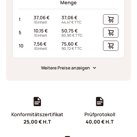
Menge
37,06
€
37,06
€
1
/Einheit
44,47
€
TTC
10,15
€
50,75
€
5
/Einheit
60,90
€
TTC
7,56
€
75,60
€
10
/Einheit
90,72
€
TTC
Weitere Preise anzeigen
Konformitätszertifikat
Prüfprotokoll
25,00
€
H.T
40,00
€
H.T