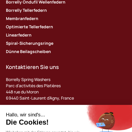
Borrelly Ondufil Wellenfedern
Borrelly Tellerfedern
Membranfedern
Optimierte Tellerfedern
Linearfedern
Spiral-Sicherungsringe
Dünne Beilagscheiben
Kontaktieren Sie uns
Borrelly Spring Washers
Parc d’activités des Platières
448 rue du Moron
69440 Saint-Laurent d’Agny, France
Tel : +33 (0) 478 483 130
contact@borrelly.com