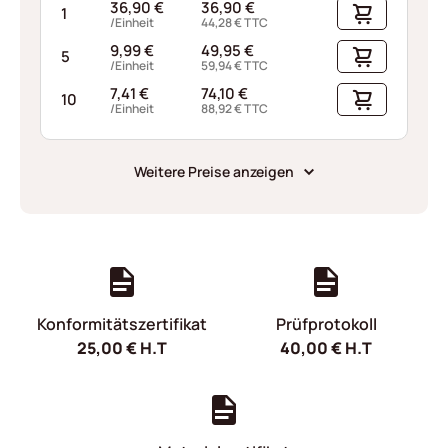
36,90
€
36,90
€
1
/Einheit
44,28
€
TTC
9,99
€
49,95
€
5
/Einheit
59,94
€
TTC
7,41
€
74,10
€
10
/Einheit
88,92
€
TTC
Weitere Preise anzeigen
Konformitätszertifikat
Prüfprotokoll
25,00
€
H.T
40,00
€
H.T