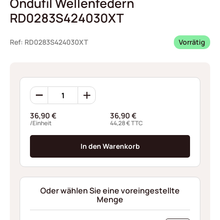
Ondufil Wellenfedern
RD0283S424030XT
Ref: RD0283S424030XT
Vorrätig
Ondufil
Wellenfedern
RD0283S424030XT
36,90
€
36,90
€
Menge
/Einheit
44,28
€
TTC
In den Warenkorb
Oder wählen Sie eine voreingestellte
Menge