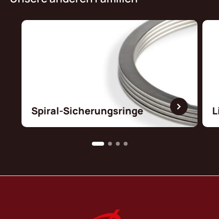
Spiral-Sicherungsringe
L