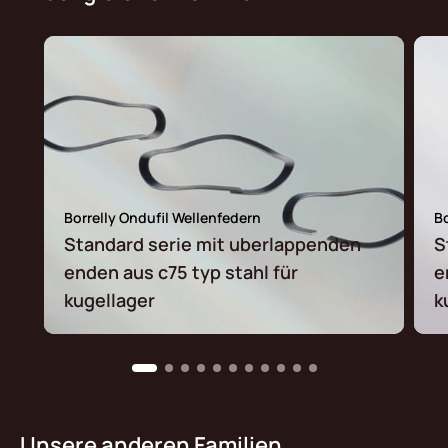
Borrelly Ondufil Wellenfedern
Bo
Standard serie mit uberlappenden
S
enden aus c75 typ stahl für
e
kugellager
k
Unsere anderen Familien