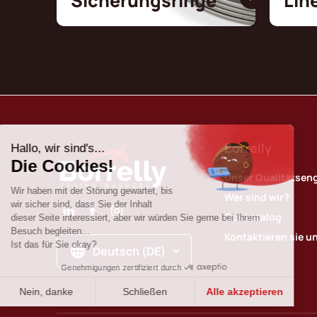
Sicherungsringe
Lin
Borrelly
Unser Qualitätse
Wer sind wir?
Our katalog
Kontaktieren sie u
Deutsch (DE)