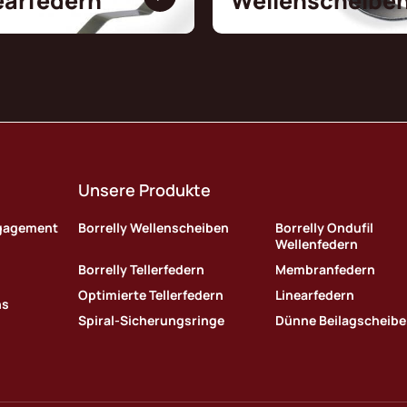
earfedern
Wellenscheibe
Unsere Produkte
ngagement
Borrelly Wellenscheiben
Borrelly Ondufil
Wellenfedern
Borrelly Tellerfedern
Membranfedern
Optimierte Tellerfedern
Linearfedern
ns
Spiral-Sicherungsringe
Dünne Beilagscheib