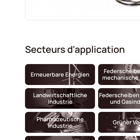
Secteurs d'application
Federscheibe
Erneuerbare Energien
mechanische 
Landwirtschaftliche
Federscheiben 
Industrie
und Gasind
Pharmazeutische
Grüner Ve
Industrie