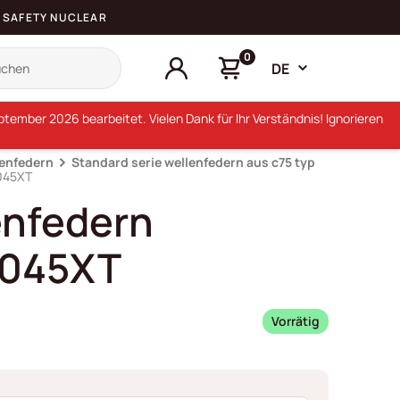
SAFETY NUCLEAR
0
DE
ember 2026 bearbeitet. Vielen Dank für Ihr Verständnis! Ignorieren
lenfedern
Standard serie wellenfedern aus c75 typ
045XT
enfedern
045XT
Vorrätig