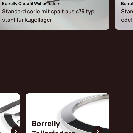
Borrelly Ondufil Wellenfedern
Borre
Standard serie mit spalt aus c75 typ
Stan
stahl für kugellager
edel
Borrelly