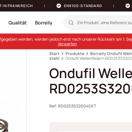
T IN FRANKREICH
EN9100-STANDARD
n
Qualität
Borrelly
ufgegeben werden, werden jedoch erst nach unserer Rückkehr am 1. Sept
Verwerfen
Start
Produkte
Borrelly Ondufil Wel
stahl
Ondufil Wellenfedern RD0253S320
Ondufil Well
RD0253S320
Ref: RD0253S320045XT