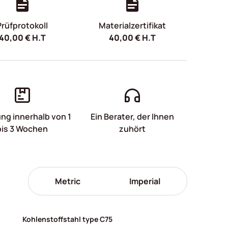
Prüfprotokoll
Materialzertifikat
40,00
€
H.T
40,00
€
H.T
ung innerhalb von 1
Ein Berater, der Ihnen
bis 3 Wochen
zuhört
Metric
Imperial
Kohlenstoffstahl type C75