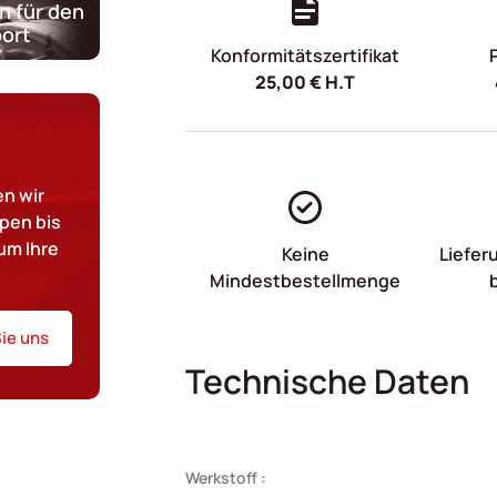
n für den
ort
Konformitätszertifikat
25,00
€
H.T
n wir
pen bis
um Ihre
Keine
Liefer
Mindestbestellmenge
ie uns
Technische Daten
Werkstoff :