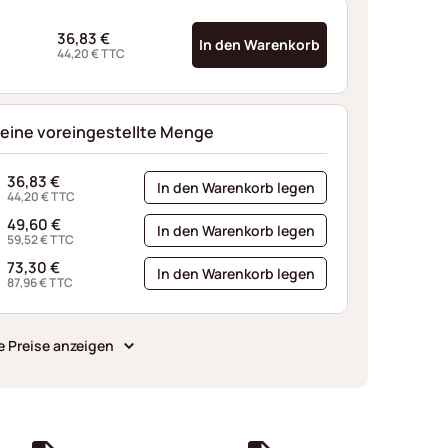
36,83
€
In den Warenkorb
44,20
€
TTC
 eine voreingestellte Menge
36,83
€
In den Warenkorb legen
44,20
€
TTC
49,60
€
In den Warenkorb legen
59,52
€
TTC
73,30
€
In den Warenkorb legen
87,96
€
TTC
e Preise anzeigen