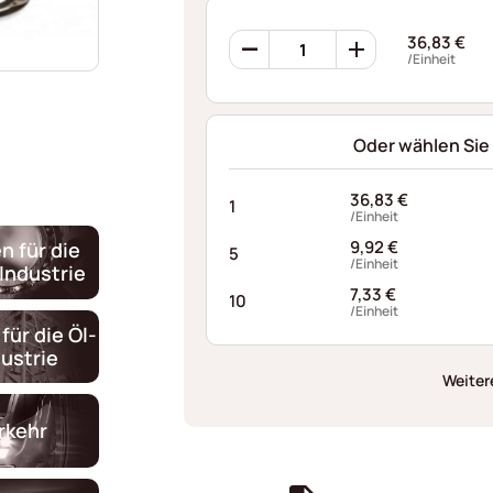
Ondufil
36,83
€
Wellenfedern
/Einheit
RD0253S320045XT
Menge
Oder wählen Sie
36,83
€
1
/Einheit
9,92
€
n für die
5
/Einheit
Industrie
7,33
€
10
/Einheit
für die Öl-
ustrie
Weiter
rkehr