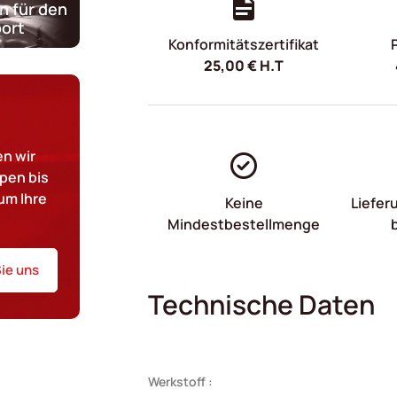
n für den
ort
Konformitätszertifikat
25,00
€
H.T
n wir
pen bis
um Ihre
Keine
Liefer
Mindestbestellmenge
ie uns
Technische Daten
Werkstoff :