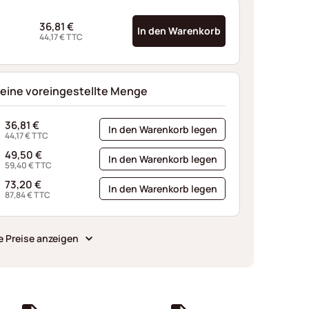
36,81
€
In den Warenkorb
44,17
€
TTC
 eine voreingestellte Menge
36,81
€
In den Warenkorb legen
44,17
€
TTC
49,50
€
In den Warenkorb legen
59,40
€
TTC
73,20
€
In den Warenkorb legen
87,84
€
TTC
e Preise anzeigen