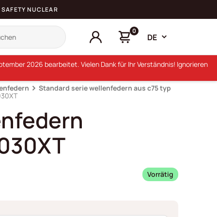
SAFETY NUCLEAR
0
DE
ember 2026 bearbeitet. Vielen Dank für Ihr Verständnis! Ignorieren
lenfedern
Standard serie wellenfedern aus c75 typ
030XT
enfedern
030XT
Vorrätig