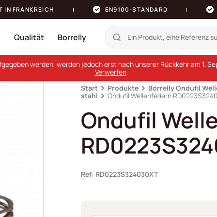
T IN FRANKREICH
EN9100-STANDARD
n
Qualität
Borrelly
ufgegeben werden, werden jedoch erst nach unserer Rückkehr am 1. Sept
Verwerfen
Start
Produkte
Borrelly Ondufil Wel
stahl
Ondufil Wellenfedern RD0223S324
Ondufil Well
RD0223S324
Ref: RD0223S324030XT