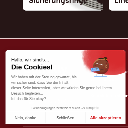
Sicherungsringe
Lin
Borrelly
Unser Qualitätse
Wer sind wir?
Our katalog
Kontaktieren sie u
Deutsch (DE)