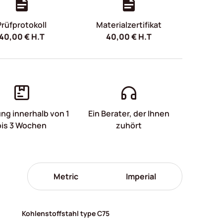
Prüfprotokoll
Materialzertifikat
40,00
€
H.T
40,00
€
H.T
ung innerhalb von 1
Ein Berater, der Ihnen
bis 3 Wochen
zuhört
Metric
Imperial
Kohlenstoffstahl type C75