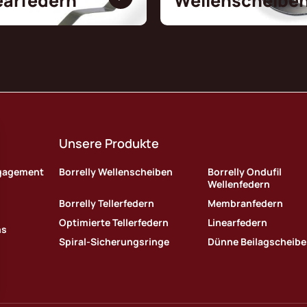
earfedern
Wellenscheibe
Unsere Produkte
ngagement
Borrelly Wellenscheiben
Borrelly Ondufil
Wellenfedern
Borrelly Tellerfedern
Membranfedern
Optimierte Tellerfedern
Linearfedern
ns
Spiral-Sicherungsringe
Dünne Beilagscheib