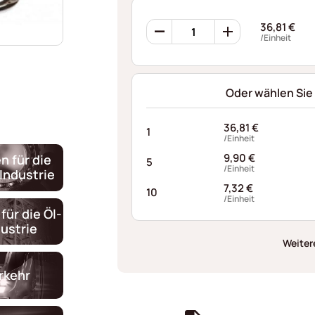
Ondufil
36,81
€
Wellenfedern
/Einheit
RD0223S324030XT
Menge
Oder wählen Sie
36,81
€
1
/Einheit
9,90
€
n für die
5
/Einheit
Industrie
7,32
€
10
/Einheit
für die Öl-
ustrie
Weiter
rkehr