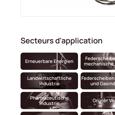
Secteurs d'application
Federscheibe
Erneuerbare Energien
mechanische 
Landwirtschaftliche
Federscheiben 
Industrie
und Gasind
Pharmazeutische
Grüner Ve
Industrie