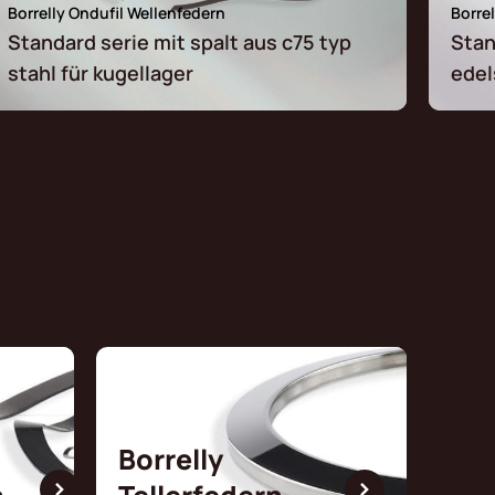
Borrelly Ondufil Wellenfedern
Borre
Standard serie mit spalt aus c75 typ
Stan
stahl für kugellager
edel
Borrelly