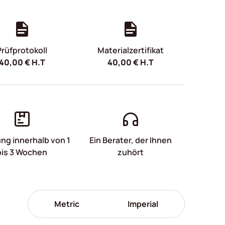
Prüfprotokoll
Materialzertifikat
40,00
€
H.T
40,00
€
H.T
ung innerhalb von 1
Ein Berater, der Ihnen
bis 3 Wochen
zuhört
Metric
Imperial