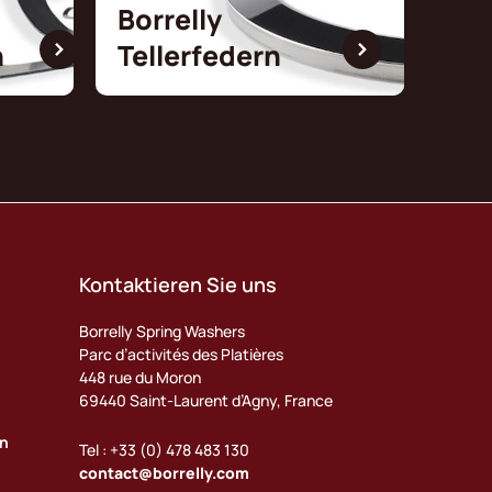
Borrelly
n
Tellerfedern
Kontaktieren Sie uns
Borrelly Spring Washers
Parc d’activités des Platières
448 rue du Moron
69440 Saint-Laurent d’Agny, France
en
Tel : +33 (0) 478 483 130
contact@borrelly.com