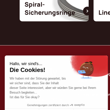
Spiral-
Sicherungsringe
Lin
Borrelly
Unser Qualitätse
Wer sind wir?
Our katalog
Kontaktieren sie u
Deutsch (DE)