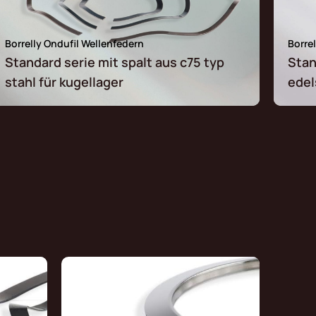
Borrelly Ondufil Wellenfedern
Borre
Standard serie mit spalt aus c75 typ
Stan
stahl für kugellager
edel