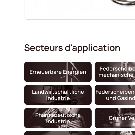
Secteurs d'application
Federscheibe
Erneuerbare Energien
mechanische 
Landwirtschaftliche
Federscheiben 
Industrie
und Gasind
Pharmazeutische
Grüner Ve
Industrie