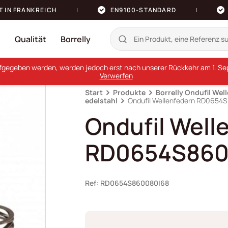
T IN FRANKREICH
EN9100-STANDARD
n
Qualität
Borrelly
ufgegeben werden, werden jedoch erst nach unserer Rückkehr am 1. Sept
Verwerfen
Start
Produkte
Borrelly Ondufil Wel
edelstahl
Ondufil Wellenfedern RD0654
Ondufil Well
RD0654S860
Ref: RD0654S860080I68