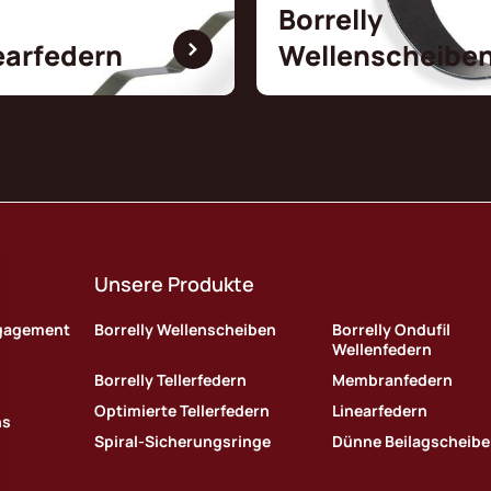
Borrelly
earfedern
Wellenscheibe
Unsere Produkte
ngagement
Borrelly Wellenscheiben
Borrelly Ondufil
Wellenfedern
Borrelly Tellerfedern
Membranfedern
Optimierte Tellerfedern
Linearfedern
ns
Spiral-Sicherungsringe
Dünne Beilagscheib