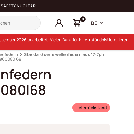
SAFETY NUCLEAR
0
DE
ember 2026 bearbeitet. Vielen Dank für Ihr Verständnis! Ignorieren
lenfedern
Standard serie wellenfedern aus 17-7ph
S860080I68
enfedern
080I68
Lieferrückstand