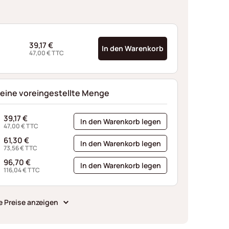
39,17
€
In den Warenkorb
47,00
€
TTC
 eine voreingestellte Menge
39,17
€
In den Warenkorb legen
47,00
€
TTC
61,30
€
In den Warenkorb legen
73,56
€
TTC
96,70
€
In den Warenkorb legen
116,04
€
TTC
e Preise anzeigen