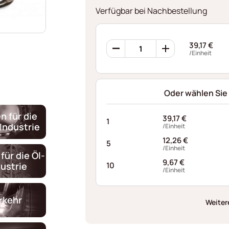
Verfügbar bei Nachbestellung
Ondufil
39,17
€
Wellenfedern
/Einheit
RD0654S860080I68
Menge
Oder wählen Sie
n für die
39,17
€
1
Industrie
/Einheit
12,26
€
5
/Einheit
für die Öl-
9,67
€
ustrie
10
/Einheit
rkehr
Weiter