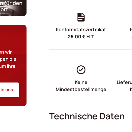
n für den
ort
Konformitätszertifikat
25,00
€
H.T
n wir
pen bis
um Ihre
Keine
Liefer
Mindestbestellmenge
ie uns
Technische Daten