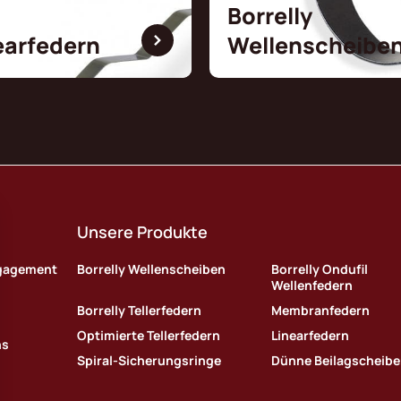
Borrelly
earfedern
Wellenscheibe
Unsere Produkte
ngagement
Borrelly Wellenscheiben
Borrelly Ondufil
Wellenfedern
Borrelly Tellerfedern
Membranfedern
Optimierte Tellerfedern
Linearfedern
ns
Spiral-Sicherungsringe
Dünne Beilagscheib