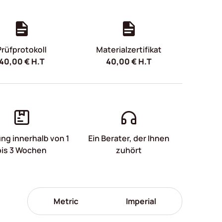
Prüfprotokoll
Materialzertifikat
40,00
€
H.T
40,00
€
H.T
ung innerhalb von 1
Ein Berater, der Ihnen
bis 3 Wochen
zuhört
Metric
Imperial