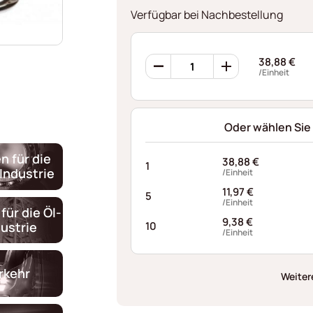
Verfügbar bei Nachbestellung
Ondufil
38,88
€
Wellenfedern
/Einheit
RD0654S760080I68
Menge
Oder wählen Sie
n für die
38,88
€
1
Industrie
/Einheit
11,97
€
5
/Einheit
für die Öl-
9,38
€
ustrie
10
/Einheit
rkehr
Weiter