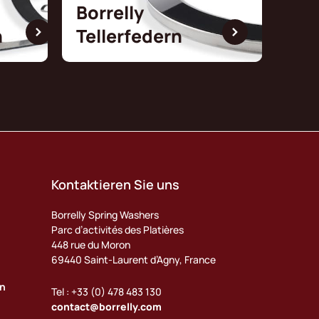
Borrelly
n
Tellerfedern
Kontaktieren Sie uns
Borrelly Spring Washers
Parc d’activités des Platières
448 rue du Moron
69440 Saint-Laurent d’Agny, France
en
Tel : +33 (0) 478 483 130
contact@borrelly.com