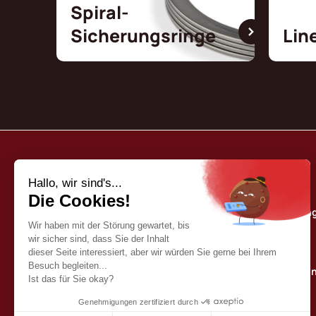
Spiral-
Sicherungsringe
Lin
Borrelly
Unser Qualitätse
Wer sind wir?
Our katalog
Kontaktieren sie u
Deutsch (DE)