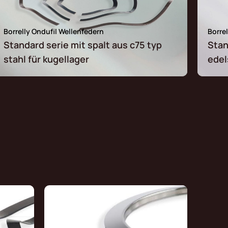
Borrelly Ondufil Wellenfedern
Borre
Standard serie mit spalt aus c75 typ
Stan
stahl für kugellager
edel