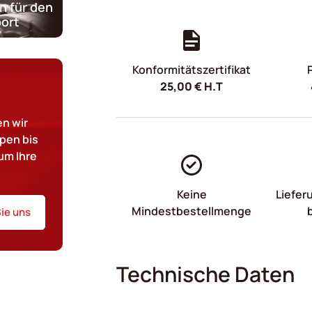
n für den
ort
Konformitätszertifikat
25,00
€
H.T
n wir
pen bis
um Ihre
Keine
Liefer
Mindestbestellmenge
ie uns
Technische Daten