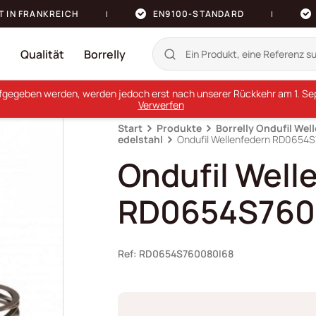
T IN FRANKREICH
EN9100-STANDARD
n
Qualität
Borrelly
ufgegeben werden, werden jedoch erst nach unserer Rückkehr am 1. Sept
Verwerfen
Start
Produkte
Borrelly Ondufil Wel
edelstahl
Ondufil Wellenfedern RD0654
Ondufil Well
RD0654S760
Ref: RD0654S760080I68