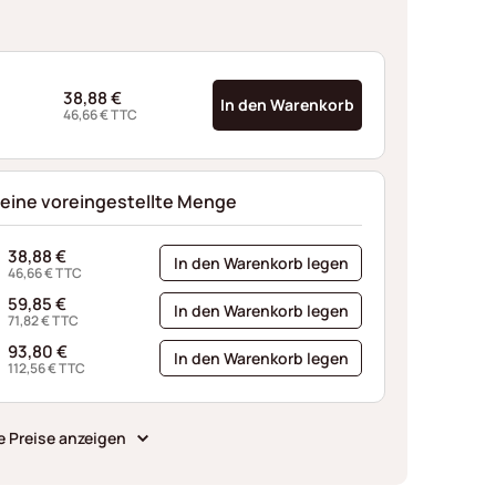
38,88
€
In den Warenkorb
46,66
€
TTC
 eine voreingestellte Menge
38,88
€
In den Warenkorb legen
46,66
€
TTC
59,85
€
In den Warenkorb legen
71,82
€
TTC
93,80
€
In den Warenkorb legen
112,56
€
TTC
e Preise anzeigen