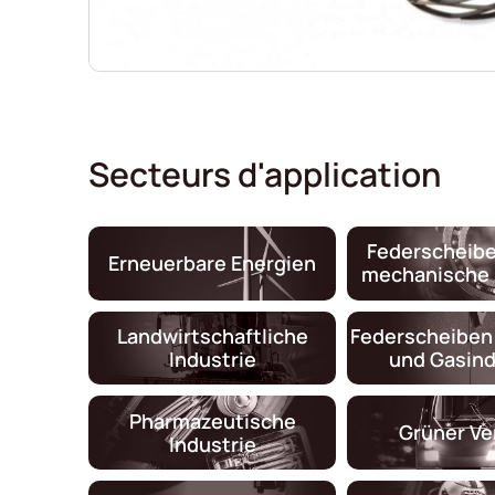
Secteurs d'application
Federscheibe
Erneuerbare Energien
mechanische 
Landwirtschaftliche
Federscheiben 
Industrie
und Gasind
Pharmazeutische
Grüner Ve
Industrie