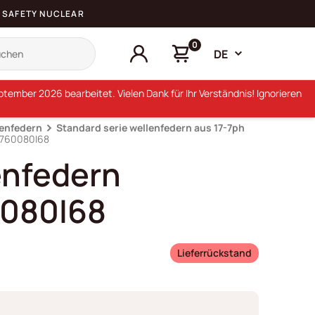
SAFETY NUCLEAR
0
DE
ember 2026 bearbeitet. Vielen Dank für Ihr Verständnis! Ignorieren
lenfedern
Standard serie wellenfedern aus 17-7ph
S760080I68
enfedern
080I68
Lieferrückstand