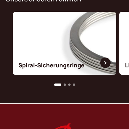
Spiral-Sicherungsringe
L