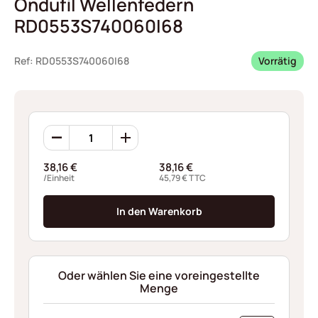
Ondufil Wellenfedern
RD0553S740060I68
Ref: RD0553S740060I68
Vorrätig
Ondufil
Wellenfedern
RD0553S740060I68
38,16
€
38,16
€
Menge
/Einheit
45,79
€
TTC
In den Warenkorb
Oder wählen Sie eine voreingestellte
Menge