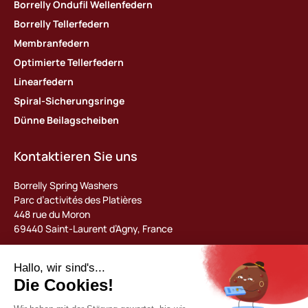
Borrelly Ondufil Wellenfedern
Borrelly Tellerfedern
Membranfedern
Optimierte Tellerfedern
Linearfedern
Spiral-Sicherungsringe
Dünne Beilagscheiben
Kontaktieren Sie uns
Borrelly Spring Washers
Parc d’activités des Platières
448 rue du Moron
69440 Saint-Laurent d’Agny, France
Tel : +33 (0) 478 483 130
contact@borrelly.com