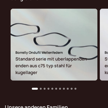
Borrelly Ondufil Wellenfedern
Bo
Standard serie mit uberlappenden
S
enden aus c75 typ stahl für
e
kugellager
k
Unsere anderen Familien