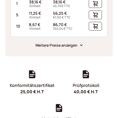
38,16
€
38,16
€
1
/Einheit
45,79
€
TTC
11,25
€
56,25
€
5
/Einheit
67,50
€
TTC
8,67
€
86,70
€
10
/Einheit
104,04
€
TTC
Weitere Preise anzeigen
Konformitätszertifikat
Prüfprotokoll
25,00
€
H.T
40,00
€
H.T