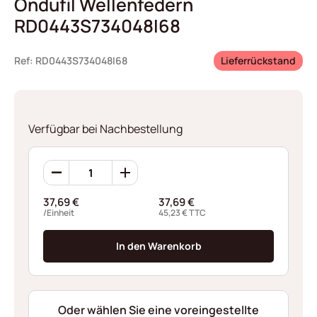
Ondufil Wellenfedern
RD0443S734048I68
Ref: RD0443S734048I68
Lieferrückstand
Verfügbar bei Nachbestellung
Ondufil
Wellenfedern
RD0443S734048I68
37,69
€
37,69
€
Menge
/Einheit
45,23
€
TTC
In den Warenkorb
Oder wählen Sie eine voreingestellte