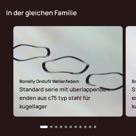
In der gleichen Familie
Borrelly Ondufil Wellenfedern
Bo
Standard serie mit uberlappenden
S
enden aus c75 typ stahl für
e
kugellager
k