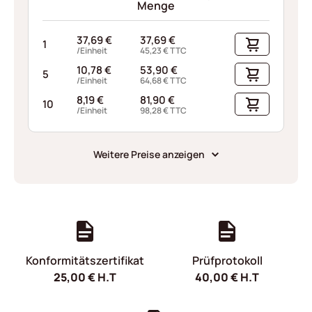
Menge
37,69
€
37,69
€
1
/Einheit
45,23
€
TTC
10,78
€
53,90
€
5
/Einheit
64,68
€
TTC
8,19
€
81,90
€
10
/Einheit
98,28
€
TTC
Weitere Preise anzeigen
Konformitätszertifikat
Prüfprotokoll
25,00
€
H.T
40,00
€
H.T