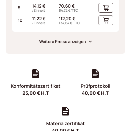
14,12
€
70,60
€
5
/Einheit
84,72
€
TTC
11,22
€
112,20
€
10
/Einheit
134,64
€
TTC
Weitere Preise anzeigen
Konformitätszertifikat
Prüfprotokoll
25,00
€
H.T
40,00
€
H.T
Materialzertifikat
40,00
€
H.T