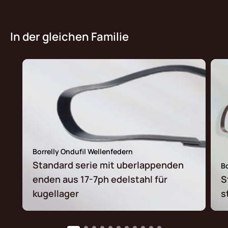
In der gleichen Familie
Borrelly Ondufil Wellenfedern
Standard serie mit uberlappenden
Bo
enden aus 17-7ph edelstahl für
S
kugellager
s