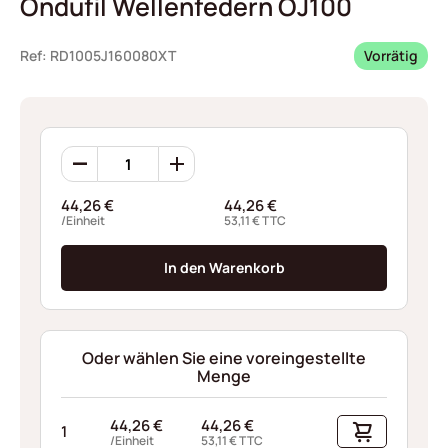
Ondufil Wellenfedern OJ100
Ref: RD1005J160080XT
Vorrätig
Ondufil
Wellenfedern
OJ100
44,26
€
44,26
€
Menge
/Einheit
53,11
€
TTC
In den Warenkorb
Oder wählen Sie eine voreingestellte
Menge
44,26
€
44,26
€
1
/Einheit
53,11
€
TTC