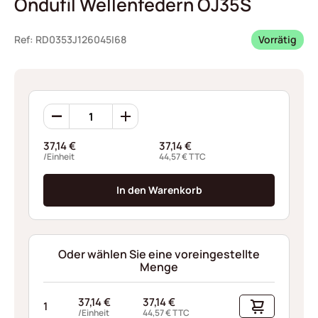
Ondufil Wellenfedern OJ35S
Ref: RD0353J126045I68
Vorrätig
Ondufil
Wellenfedern
OJ35S
37,14
€
37,14
€
Menge
/Einheit
44,57
€
TTC
In den Warenkorb
Oder wählen Sie eine voreingestellte
Menge
37,14
€
37,14
€
1
/Einheit
44,57
€
TTC