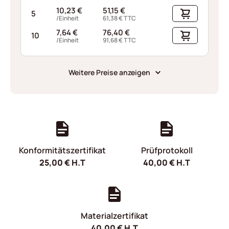
10,23
€
51,15
€
5
/Einheit
61,38
€
TTC
7,64
€
76,40
€
10
/Einheit
91,68
€
TTC
Weitere Preise anzeigen
Konformitätszertifikat
Prüfprotokoll
25,00
€
H.T
40,00
€
H.T
Materialzertifikat
40,00
€
H.T