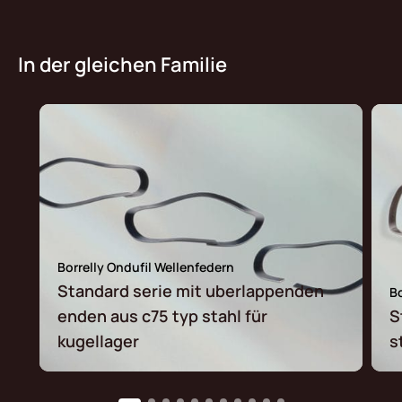
In der gleichen Familie
Borrelly Ondufil Wellenfedern
Standard serie mit uberlappenden
Bo
enden aus c75 typ stahl für
S
kugellager
s