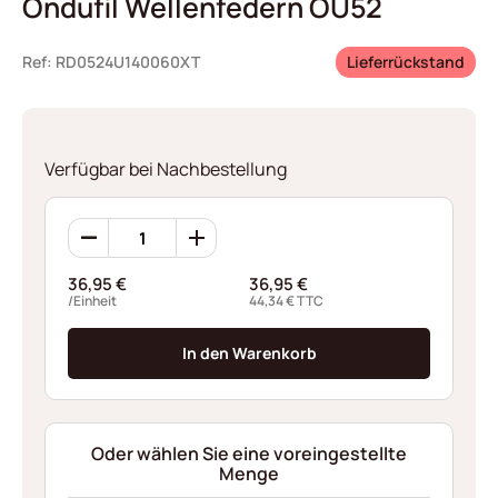
Ondufil Wellenfedern OU52
Ref: RD0524U140060XT
Lieferrückstand
Verfügbar bei Nachbestellung
Ondufil
Wellenfedern
OU52
36,95
€
36,95
€
Menge
/Einheit
44,34
€
TTC
In den Warenkorb
Oder wählen Sie eine voreingestellte
Menge