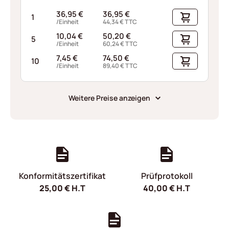
36,95
€
36,95
€
1
/Einheit
44,34
€
TTC
10,04
€
50,20
€
5
/Einheit
60,24
€
TTC
7,45
€
74,50
€
10
/Einheit
89,40
€
TTC
Weitere Preise anzeigen
Konformitätszertifikat
Prüfprotokoll
25,00
€
H.T
40,00
€
H.T