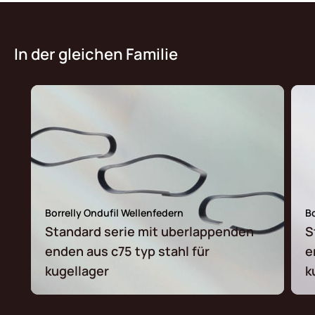
In der gleichen Familie
Borrelly Ondufil Wellenfedern
Bo
Standard serie mit uberlappenden
S
enden aus c75 typ stahl für
e
kugellager
k