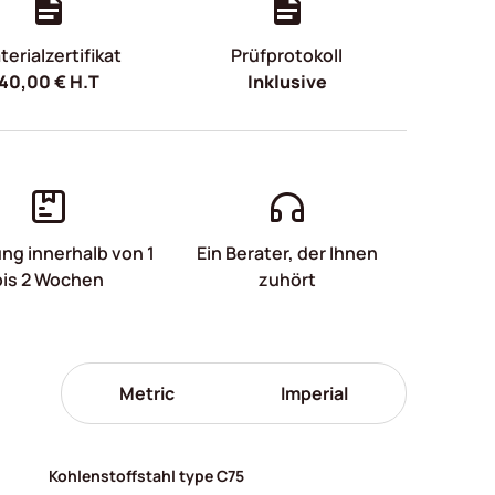
erialzertifikat
Prüfprotokoll
40,00
€
H.T
Inklusive
ung innerhalb von 1
Ein Berater, der Ihnen
bis 2 Wochen
zuhört
Metric
Imperial
Kohlenstoffstahl type C75