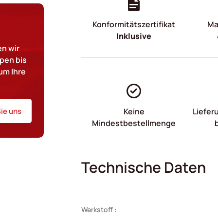
Konformitätszertifikat
Mat
Inklusive
n wir
pen bis
um Ihre
ie uns
Keine
Liefer
Mindestbestellmenge
Technische Daten
Werkstoff :