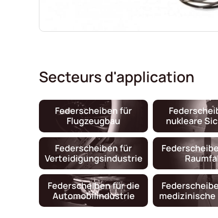
Secteurs d'application
Federscheiben für
Federschei
Flugzeugbau
nukleare Si
Federscheiben für
Federscheibe
Verteidigungsindustrie
Raumfa
Federscheiben für die
Federscheibe
Automobilindustrie
medizinische 