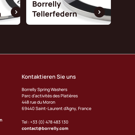
Borrelly
n
Tellerfedern
Kontaktieren Sie uns
Borrelly Spring Washers
Parc d’activités des Platières
448 rue du Moron
69440 Saint-Laurent d’Agny, France
en
Tel : +33 (0) 478 483 130
contact@borrelly.com