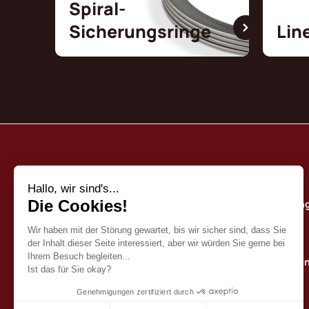
Spiral-
Sicherungsringe
Lin
Borrelly
Unser Qualitätse
Wer sind wir?
Our katalog
Kontaktieren sie u
Deutsch (DE)