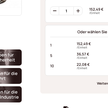
Ondufil
152,49
€
Wellenfedern
/Einheit
RP0444S440060XT
Menge
Oder wählen Sie
152,49
€
1
/Einheit
36,57
€
ben für
5
/Einheit
cherheit
22,08
€
10
/Einheit
n für die
hrt
Weiter
n für die
Industrie