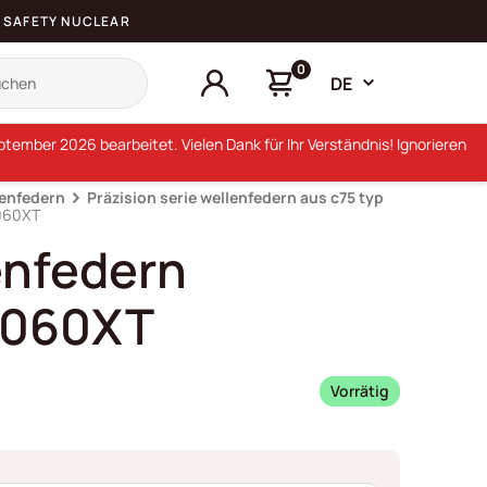
SAFETY NUCLEAR
0
DE
ember 2026 bearbeitet. Vielen Dank für Ihr Verständnis! Ignorieren
lenfedern
Präzision serie wellenfedern aus c75 typ
0060XT
enfedern
0060XT
Vorrätig