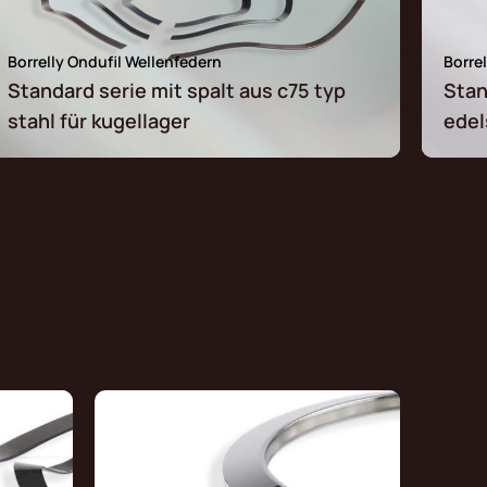
Borrelly Ondufil Wellenfedern
Borre
Standard serie mit spalt aus c75 typ
Stan
stahl für kugellager
edel