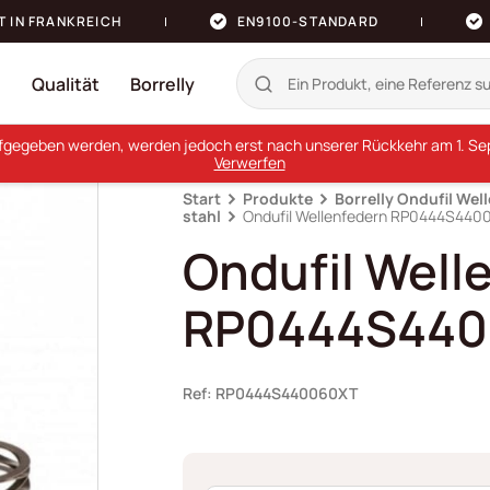
T IN FRANKREICH
EN9100-STANDARD
n
Qualität
Borrelly
ufgegeben werden, werden jedoch erst nach unserer Rückkehr am 1. Sept
Verwerfen
Start
Produkte
Borrelly Ondufil Wel
stahl
Ondufil Wellenfedern RP0444S44
Ondufil Well
RP0444S44
Ref: RP0444S440060XT