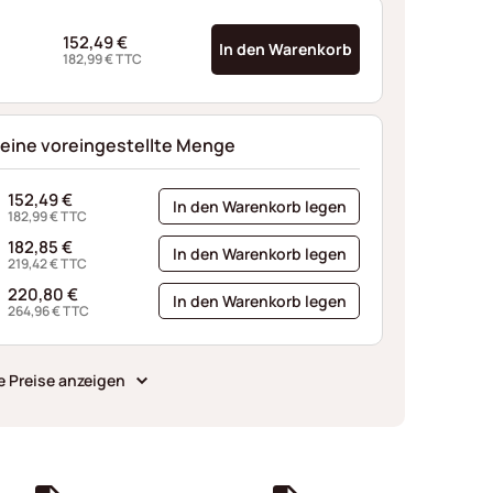
152,49
€
In den Warenkorb
182,99
€
TTC
 eine voreingestellte Menge
152,49
€
In den Warenkorb legen
182,99
€
TTC
182,85
€
In den Warenkorb legen
219,42
€
TTC
220,80
€
In den Warenkorb legen
264,96
€
TTC
e Preise anzeigen