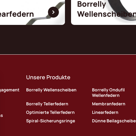
Borrelly
earfedern
Wellenscheibe
Unsere Produkte
ngagement
Borrelly Wellenscheiben
Borrelly Ondufil
Wellenfedern
Borrelly Tellerfedern
Membranfedern
Optimierte Tellerfedern
Linearfedern
ns
Spiral-Sicherungsringe
Dünne Beilagscheib