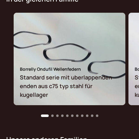
Borrelly Ondufil Wellenfedern
Bo
Standard serie mit uberlappenden
S
enden aus c75 typ stahl für
e
kugellager
k