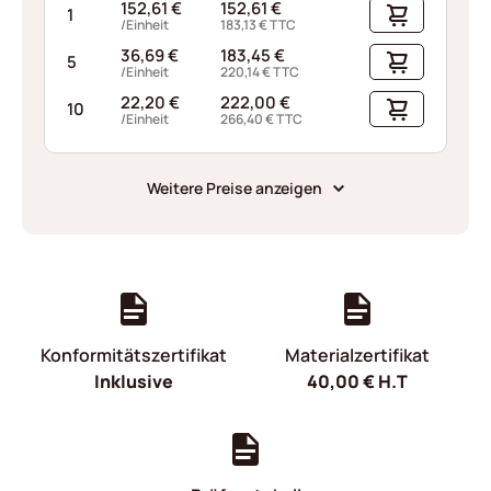
152,61
€
152,61
€
1
/Einheit
183,13
€
TTC
36,69
€
183,45
€
5
/Einheit
220,14
€
TTC
22,20
€
222,00
€
10
/Einheit
266,40
€
TTC
Weitere Preise anzeigen
Konformitätszertifikat
Materialzertifikat
Inklusive
40,00
€
H.T