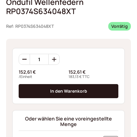
Ondufil Wellenfedern
RP0374S634048XT
Ref: RP0374S634048XT
Vorrätig
Ondufil
Wellenfedern
RP0374S634048XT
152,61
€
152,61
€
Menge
/Einheit
183,13
€
TTC
In den Warenkorb
Oder wählen Sie eine voreingestellte
Menge