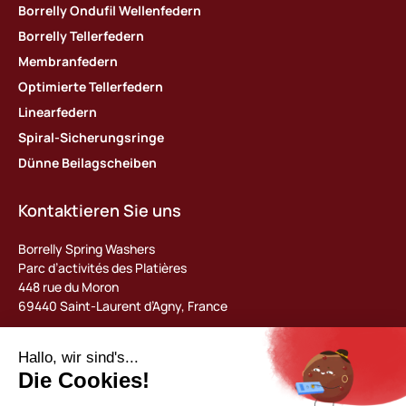
Borrelly Ondufil Wellenfedern
Borrelly Tellerfedern
Membranfedern
Optimierte Tellerfedern
Linearfedern
Spiral-Sicherungsringe
Dünne Beilagscheiben
Kontaktieren Sie uns
Borrelly Spring Washers
Parc d’activités des Platières
448 rue du Moron
69440 Saint-Laurent d’Agny, France
Tel : +33 (0) 478 483 130
contact@borrelly.com