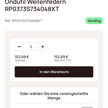
Ondufil Wellenfedern
RP0373S734048XT
Ref: RP0373S734048XT
Vorrätig
Ondufil
Wellenfedern
RP0373S734048XT
152,69
€
152,69
€
Menge
/Einheit
183,23
€
TTC
In den Warenkorb
Oder wählen Sie eine voreingestellte
Menge