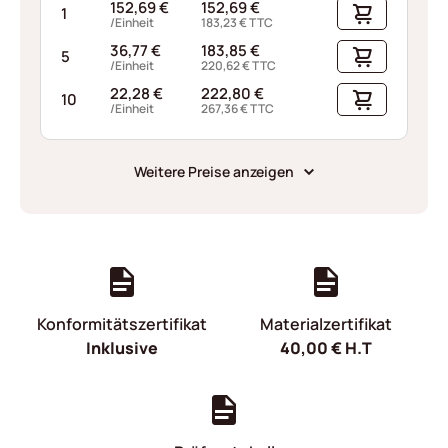
152,69
€
152,69
€
1
/Einheit
183,23
€
TTC
36,77
€
183,85
€
5
/Einheit
220,62
€
TTC
22,28
€
222,80
€
10
/Einheit
267,36
€
TTC
Weitere Preise anzeigen
Konformitätszertifikat
Materialzertifikat
Inklusive
40,00
€
H.T