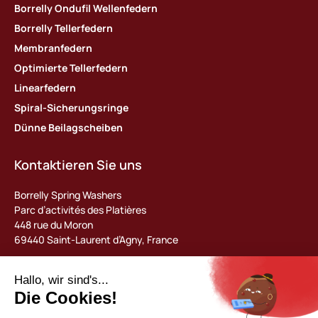
Borrelly Ondufil Wellenfedern
Borrelly Tellerfedern
Membranfedern
Optimierte Tellerfedern
Linearfedern
Spiral-Sicherungsringe
Dünne Beilagscheiben
Kontaktieren Sie uns
Borrelly Spring Washers
Parc d’activités des Platières
448 rue du Moron
69440 Saint-Laurent d’Agny, France
Tel : +33 (0) 478 483 130
contact@borrelly.com