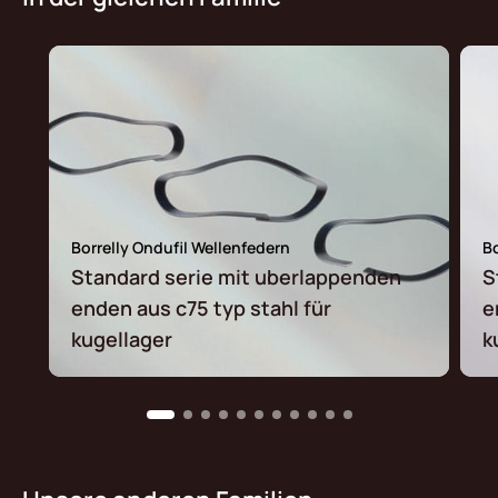
Borrelly Ondufil Wellenfedern
Bo
Standard serie mit uberlappenden
S
enden aus c75 typ stahl für
e
kugellager
k