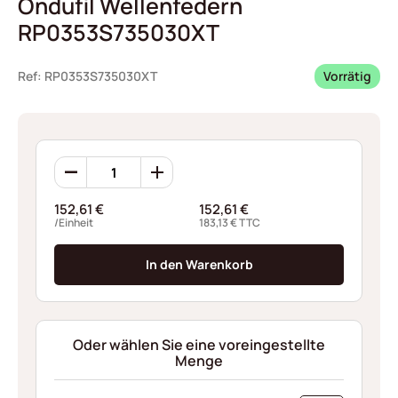
Ondufil Wellenfedern
RP0353S735030XT
Ref: RP0353S735030XT
Vorrätig
Ondufil
Wellenfedern
RP0353S735030XT
152,61
€
152,61
€
Menge
/Einheit
183,13
€
TTC
In den Warenkorb
Oder wählen Sie eine voreingestellte
Menge