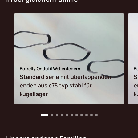
Borrelly Ondufil Wellenfedern
Bo
Standard serie mit uberlappenden
S
enden aus c75 typ stahl für
e
kugellager
k