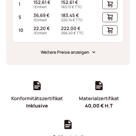
152,61
€
152,61
€
1
/Einheit
183,13
€
TTC
36,69
€
183,45
€
5
/Einheit
220,14
€
TTC
22,20
€
222,00
€
10
/Einheit
266,40
€
TTC
Weitere Preise anzeigen
Konformitätszertifikat
Materialzertifikat
Inklusive
40,00
€
H.T