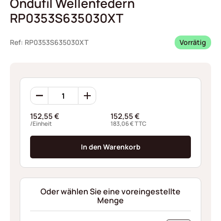
Ondufil Wellenfedern
RP0353S635030XT
Ref: RP0353S635030XT
Vorrätig
Ondufil
Wellenfedern
RP0353S635030XT
152,55
€
152,55
€
Menge
/Einheit
183,06
€
TTC
In den Warenkorb
Oder wählen Sie eine voreingestellte
Menge