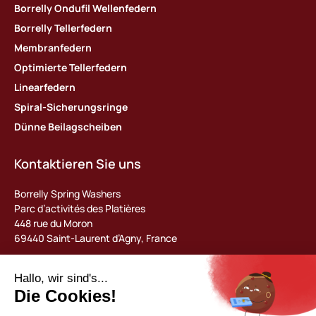
Borrelly Ondufil Wellenfedern
Borrelly Tellerfedern
Membranfedern
Optimierte Tellerfedern
Linearfedern
Spiral-Sicherungsringe
Dünne Beilagscheiben
Kontaktieren Sie uns
Borrelly Spring Washers
Parc d’activités des Platières
448 rue du Moron
69440 Saint-Laurent d’Agny, France
Tel : +33 (0) 478 483 130
contact@borrelly.com