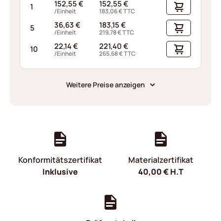
152,55
€
152,55
€
1
/Einheit
183,06
€
TTC
36,63
€
183,15
€
5
/Einheit
219,78
€
TTC
22,14
€
221,40
€
10
/Einheit
265,68
€
TTC
Weitere Preise anzeigen
Konformitätszertifikat
Materialzertifikat
Inklusive
40,00
€
H.T