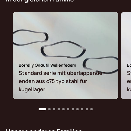
Borrelly Ondufil Wellenfedern
Bo
Standard serie mit uberlappenden
S
enden aus c75 typ stahl für
e
kugellager
k