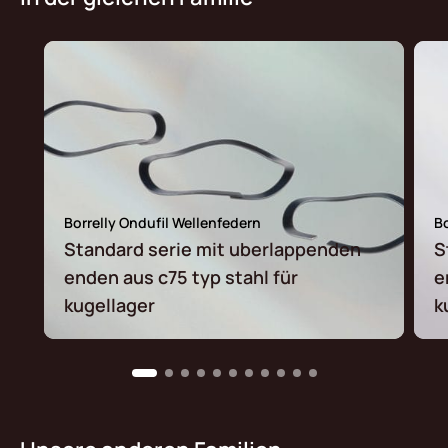
Borrelly Ondufil Wellenfedern
Bo
Standard serie mit uberlappenden
S
enden aus c75 typ stahl für
e
kugellager
k