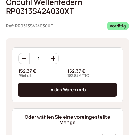
Ondufil Wellenfedern
RP0313S424030XT
Ref: RP0313S424030XT
Vorrätig
Ondufil
Wellenfedern
RP0313S424030XT
152,37
€
152,37
€
Menge
/Einheit
182,84
€
TTC
In den Warenkorb
Oder wählen Sie eine voreingestellte
Menge