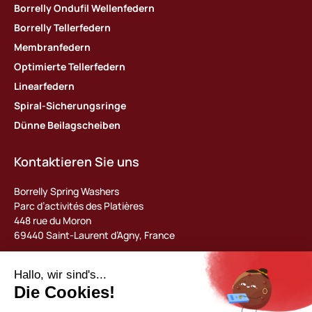
Borrelly Ondufil Wellenfedern
Borrelly Tellerfedern
Membranfedern
Optimierte Tellerfedern
Linearfedern
Spiral-Sicherungsringe
Dünne Beilagscheiben
Kontaktieren Sie uns
Borrelly Spring Washers
Parc d’activités des Platières
448 rue du Moron
69440 Saint-Laurent d’Agny, France
Tel : +33 (0) 478 483 130
contact@borrelly.com