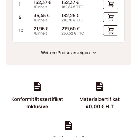
152,37
€
152,37
€
1
/Einheit
182,84
€
TTC
36,45
€
182,25
€
5
/Einheit
218,70
€
TTC
21,96
€
219,60
€
10
/Einheit
263,52
€
TTC
Weitere Preise anzeigen
Konformitätszertifikat
Materialzertifikat
Inklusive
40,00
€
H.T