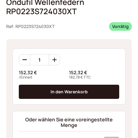
Ondufil Wellenfedern
RP0223S724030XT
Ref: RP0223S724030XT
Vorrätig
Ondufil
Wellenfedern
RP0223S724030XT
152,32
€
152,32
€
Menge
/Einheit
182,78
€
TTC
In den Warenkorb
Oder wählen Sie eine voreingestellte
Menge