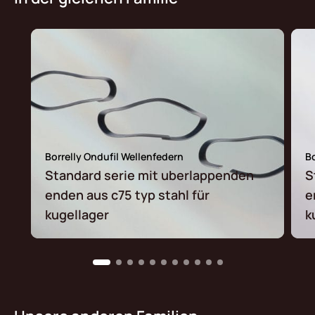
Borrelly Ondufil Wellenfedern
Bo
Standard serie mit uberlappenden
S
enden aus c75 typ stahl für
e
kugellager
k