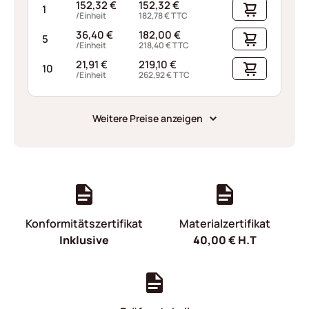
152,32
€
152,32
€
1
/Einheit
182,78
€
TTC
36,40
€
182,00
€
5
/Einheit
218,40
€
TTC
21,91
€
219,10
€
10
/Einheit
262,92
€
TTC
Weitere Preise anzeigen
Konformitätszertifikat
Materialzertifikat
Inklusive
40,00
€
H.T