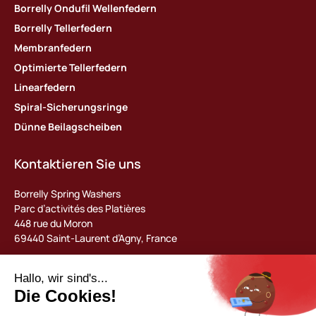
Borrelly Ondufil Wellenfedern
Borrelly Tellerfedern
Membranfedern
Optimierte Tellerfedern
Linearfedern
Spiral-Sicherungsringe
Dünne Beilagscheiben
Kontaktieren Sie uns
Borrelly Spring Washers
Parc d’activités des Platières
448 rue du Moron
69440 Saint-Laurent d’Agny, France
Tel : +33 (0) 478 483 130
contact@borrelly.com