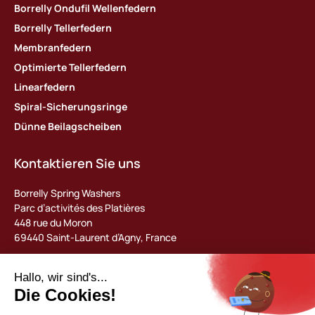
Borrelly Ondufil Wellenfedern
Borrelly Tellerfedern
Membranfedern
Optimierte Tellerfedern
Linearfedern
Spiral-Sicherungsringe
Dünne Beilagscheiben
Kontaktieren Sie uns
Borrelly Spring Washers
Parc d’activités des Platières
448 rue du Moron
69440 Saint-Laurent d’Agny, France
Tel : +33 (0) 478 483 130
contact@borrelly.com