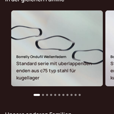
Borrelly Ondufil Wellenfedern
Bo
Standard serie mit uberlappenden
S
enden aus c75 typ stahl für
e
kugellager
k