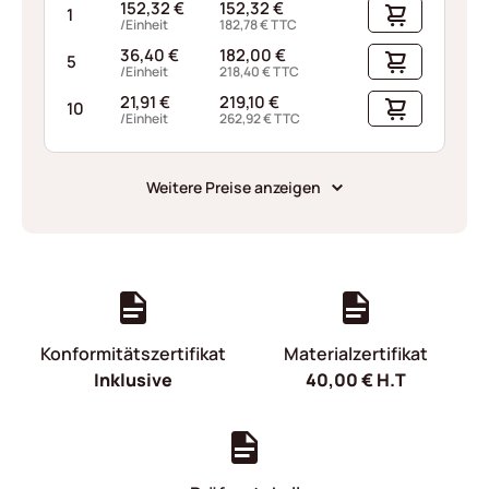
152,32
€
152,32
€
1
/Einheit
182,78
€
TTC
36,40
€
182,00
€
5
/Einheit
218,40
€
TTC
21,91
€
219,10
€
10
/Einheit
262,92
€
TTC
Weitere Preise anzeigen
Konformitätszertifikat
Materialzertifikat
Inklusive
40,00
€
H.T