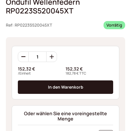
Ondufil Wellenfedern
RP0223S520045XT
Ref: RP0223S520045XT
Vorrätig
Ondufil
Wellenfedern
RP0223S520045XT
152,32
€
152,32
€
Menge
/Einheit
182,78
€
TTC
In den Warenkorb
Oder wählen Sie eine voreingestellte
Menge