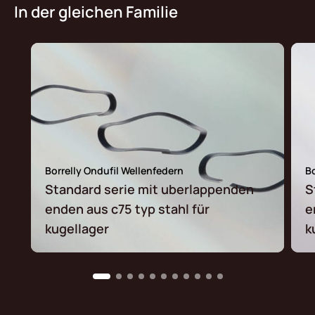
In der gleichen Familie
Borrelly Ondufil Wellenfedern
Bo
Standard serie mit uberlappenden
S
enden aus c75 typ stahl für
e
kugellager
k