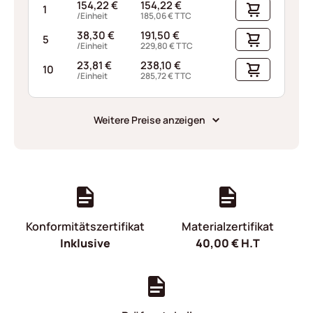
154,22
€
154,22
€
1
/Einheit
185,06
€
TTC
38,30
€
191,50
€
5
/Einheit
229,80
€
TTC
23,81
€
238,10
€
10
/Einheit
285,72
€
TTC
Weitere Preise anzeigen
Konformitätszertifikat
Materialzertifikat
Inklusive
40,00
€
H.T