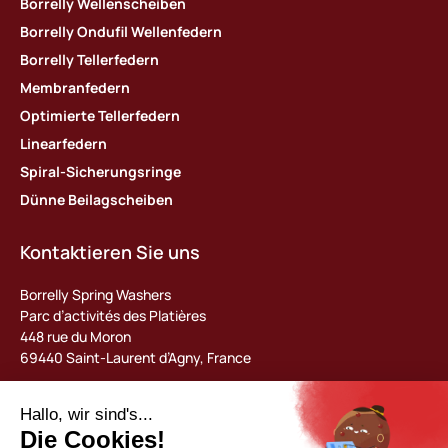
Borrelly Wellenscheiben
Borrelly Ondufil Wellenfedern
Borrelly Tellerfedern
Membranfedern
Optimierte Tellerfedern
Linearfedern
Spiral-Sicherungsringe
Dünne Beilagscheiben
Kontaktieren Sie uns
Borrelly Spring Washers
Parc d’activités des Platières
448 rue du Moron
69440 Saint-Laurent d’Agny, France
Tel : +33 (0) 478 483 130
contact@borrelly.com