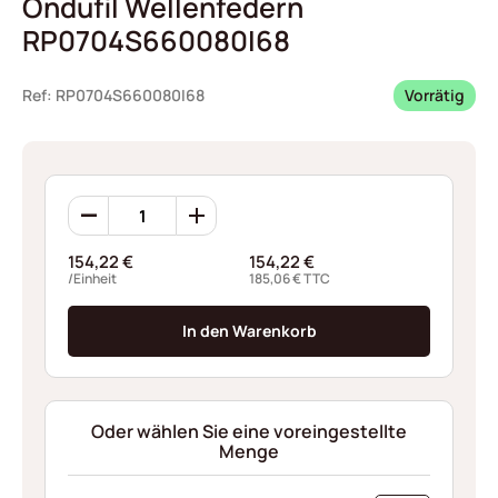
Ondufil Wellenfedern
RP0704S660080I68
Ref: RP0704S660080I68
Vorrätig
Ondufil
Wellenfedern
RP0704S660080I68
154,22
€
154,22
€
Menge
/Einheit
185,06
€
TTC
In den Warenkorb
Oder wählen Sie eine voreingestellte
Menge