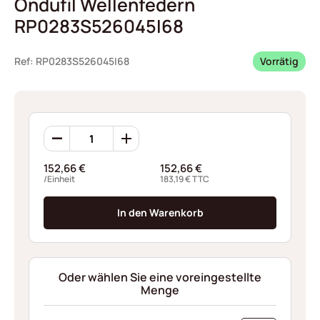
Ondufil Wellenfedern
RP0283S526045I68
Ref: RP0283S526045I68
Vorrätig
Ondufil
Wellenfedern
RP0283S526045I68
152,66
€
152,66
€
Menge
/Einheit
183,19
€
TTC
In den Warenkorb
Oder wählen Sie eine voreingestellte
Menge