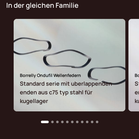
In der gleichen Familie
Borrelly Ondufil Wellenfedern
Bo
Standard serie mit uberlappenden
S
enden aus c75 typ stahl für
e
kugellager
k