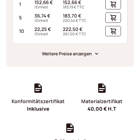
152,66
€
152,66
€
1
/Einheit
183,19
€
TTC
36,74
€
183,70
€
5
/Einheit
220,44
€
TTC
22,25
€
222,50
€
10
/Einheit
267,00
€
TTC
Weitere Preise anzeigen
Konformitätszertifikat
Materialzertifikat
Inklusive
40,00
€
H.T