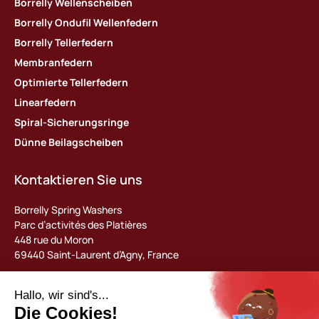
Borrelly Wellenscheiben
Borrelly Ondufil Wellenfedern
Borrelly Tellerfedern
Membranfedern
Optimierte Tellerfedern
Linearfedern
Spiral-Sicherungsringe
Dünne Beilagscheiben
Kontaktieren Sie uns
Borrelly Spring Washers
Parc d’activités des Platières
448 rue du Moron
69440 Saint-Laurent d’Agny, France
Tel : +33 (0) 478 483 130
contact@borrelly.com