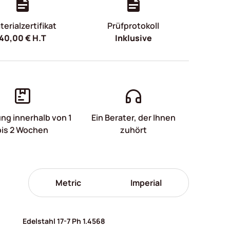
erialzertifikat
Prüfprotokoll
40,00
€
H.T
Inklusive
ung innerhalb von 1
Ein Berater, der Ihnen
bis 2 Wochen
zuhört
Metric
Imperial
Edelstahl 17-7 Ph 1.4568