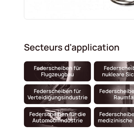
Secteurs d'application
Federscheiben für
Federschei
Flugzeugbau
nukleare Si
Federscheiben für
Federscheibe
Verteidigungsindustrie
Raumfa
Federscheiben für die
Federscheibe
Automobilindustrie
medizinische 