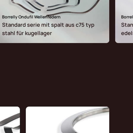
Borrelly Ondufil Wellenfedern
Borre
Standard serie mit spalt aus c75 typ
Stan
stahl für kugellager
edel