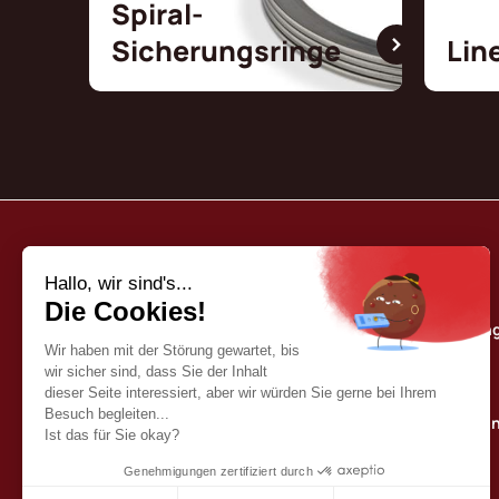
Spiral-
Sicherungsringe
Lin
Borrelly
Unser Qualitätse
Wer sind wir?
Our katalog
Kontaktieren sie u
Deutsch (DE)