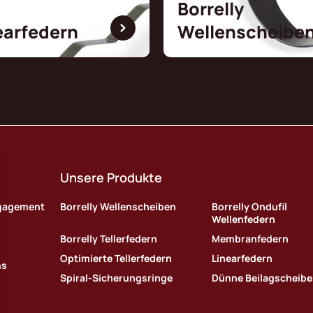
Borrelly
earfedern
Wellenscheibe
Unsere Produkte
ngagement
Borrelly Wellenscheiben
Borrelly Ondufil
Wellenfedern
Borrelly Tellerfedern
Membranfedern
Optimierte Tellerfedern
Linearfedern
ns
Spiral-Sicherungsringe
Dünne Beilagscheib