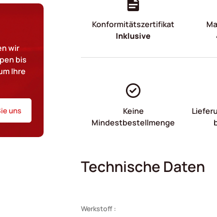
Konformitätszertifikat
Mat
Inklusive
n wir
pen bis
um Ihre
ie uns
Keine
Liefer
Mindestbestellmenge
Technische Daten
Werkstoff :