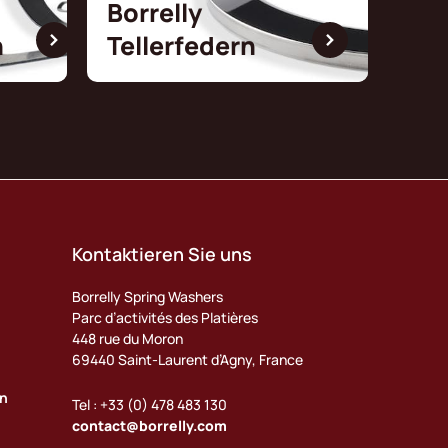
Borrelly
n
Tellerfedern
Kontaktieren Sie uns
Borrelly Spring Washers
Parc d’activités des Platières
448 rue du Moron
69440 Saint-Laurent d’Agny, France
en
Tel : +33 (0) 478 483 130
contact@borrelly.com