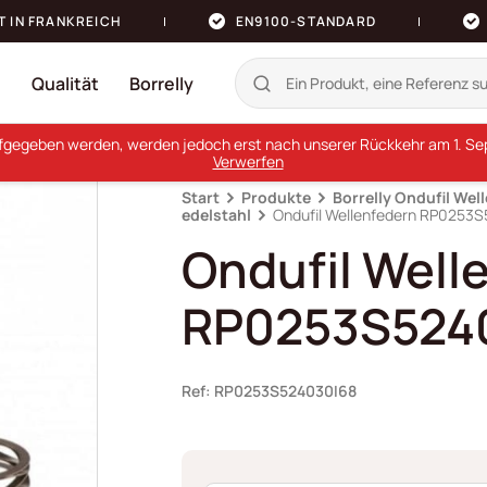
T IN FRANKREICH
EN9100-STANDARD
n
Qualität
Borrelly
ufgegeben werden, werden jedoch erst nach unserer Rückkehr am 1. Sept
Verwerfen
Start
Produkte
Borrelly Ondufil Wel
edelstahl
Ondufil Wellenfedern RP0253
Ondufil Well
RP0253S524
Ref: RP0253S524030I68