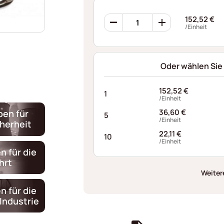
Ondufil
152,52
€
Wellenfedern
/Einheit
RP0253S524030I68
Menge
Oder wählen Sie
152,52
€
1
/Einheit
36,60
€
ben für
5
/Einheit
cherheit
22,11
€
10
/Einheit
n für die
hrt
Weiter
n für die
Industrie