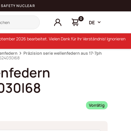
SAFETY NUCLEAR
0
DE
ember 2026 bearbeitet. Vielen Dank für Ihr Verständnis! Ignorieren
lenfedern
Präzision serie wellenfedern aus 17-7ph
S524030I68
enfedern
030I68
Vorrätig