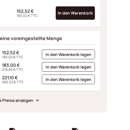
152,52
€
In den Warenkorb
183,02
€
TTC
 eine voreingestellte Menge
152,52
€
In den Warenkorb legen
183,02
€
TTC
183,00
€
In den Warenkorb legen
219,60
€
TTC
221,10
€
In den Warenkorb legen
265,32
€
TTC
e Preise anzeigen